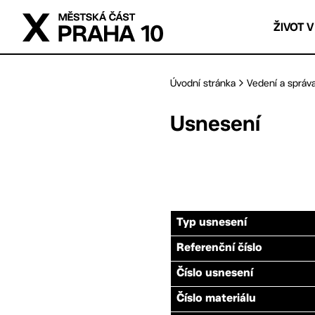
Přejít na hlavní obsah
ŽIVOT V
Úvodní stránka
Vedení a správ
Usnesení
Typ usnesení
Referenční číslo
Číslo usnesení
Číslo materiálu