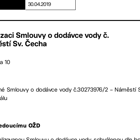
30.04.2019
izaci Smlouvy o dodávce vody č.
stí Sv. Čecha
a 10
ané Smlouvy
o dodávce vody č.30273976/2 – Náměstí 
álu
 vedoucímu OŽD
lizovanou Smlouvu o dodávce vody, schválenou dle bo