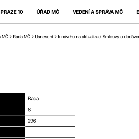
 PRAZE 10
ÚŘAD MČ
VEDENÍ A SPRÁVA MČ
a MČ
Rada MČ
Usnesení
k návrhu na aktualizaci Smlouvy o dodávce
Rada
8
296