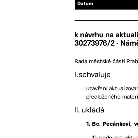
Datum
k návrhu na aktual
30273976/2 - Námě
Rada městské části Prah
I.
schvaluje
uzavření aktualizov
předloženého materi
II.
ukládá
1. Bc. Pecánkovi,
1.1.
podepsat aktua