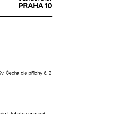
Sv. Čecha
dle přílohy č. 2
du I. tohoto usnesení