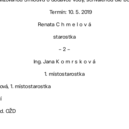
Termín: 10. 5. 2019
Renata
C h m e l o v á
starostka
– 2 –
Ing. Jana
K o m r s k o v á
1. místostarostka
ová, 1. místostarostka
í
ed. OŽD