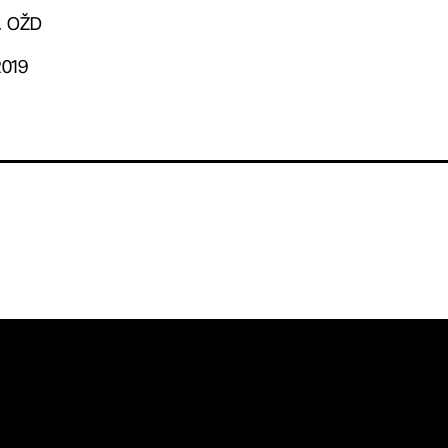
. OŽD
2019