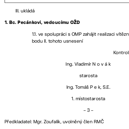
III. ukládá
1. Bc. Pecánkovi, vedoucímu OŽD
1.1. ve spolupráci s OMP zahájit realizaci vítě
bodu II. tohoto usnesení
Kontrol
Ing. Vladimír N o v á k
starosta
Ing. Tomáš P e k, S.E.
1. místostarosta
– 3 –
Předkladatel: Mgr. Zoufalík, uvolněný člen RMČ