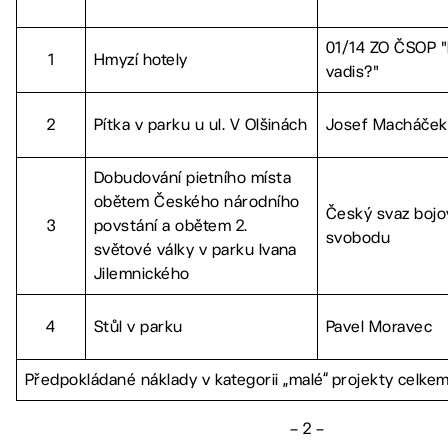
01/14 ZO ČSOP "
1
Hmyzí hotely
vadis?"
2
Pítka v parku u ul. V Olšinách
Josef Macháček
Dobudování pietního místa
obětem Českého národního
Český svaz bojo
3
povstání a obětem 2.
svobodu
světové války v parku Ivana
Jilemnického
4
Stůl v parku
Pavel Moravec
Předpokládané náklady v kategorii „malé“ projekty celke
– 2 –