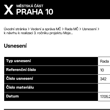
Přejít na hlavní obsah
Úvodní stránka
Vedení a správa MČ
Rada MČ
Usnesení
k návrhu k realizaci 3. ročníku projektu Moje...
Usnesení
Rada
Typ usnesení
10
Referenční číslo
342
Číslo usnesení
Číslo materiálu
17.05
Datum