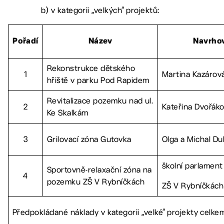
b) v kategorii „velkých“ projektů:
Pořadí
Název
Navrhov
Rekonstrukce dětského
1
Martina Kazárov
hřiště v parku Pod Rapidem
Revitalizace pozemku nad ul.
2
Kateřina Dvořák
Ke Skalkám
3
Grilovací zóna Gutovka
Olga a Michal Du
školní parlament
Sportovně-relaxační zóna na
4
pozemku ZŠ V Rybníčkách
ZŠ V Rybníčkách
Předpokládané náklady v kategorii „velké“ projekty celke