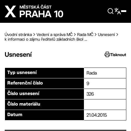
Přejít na hlavní obsah
Úvodní stránka
Vedení a správa MČ
Rada MČ
Usnesení
k informaci o zájmu ředitelů základních škol ...
Usnesení
Tisknout
Rada
Typ usnesení
9
Referenční číslo
326
Číslo usnesení
Číslo materiálu
21.04.2015
Datum