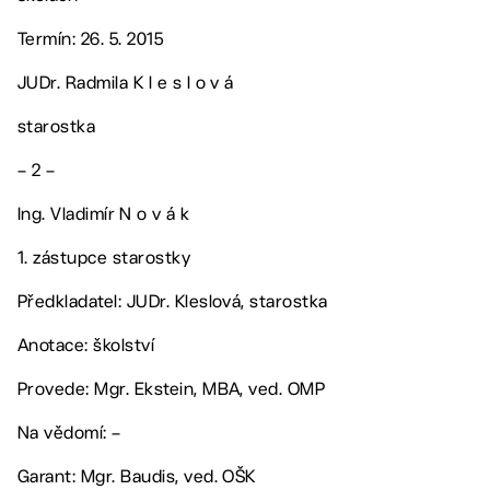
Termín: 26. 5. 2015
JUDr. Radmila K l e s l o v á
starostka
– 2 –
Ing. Vladimír N o v á k
1. zástupce starostky
Předkladatel: JUDr. Kleslová, starostka
Anotace: školství
Provede: Mgr. Ekstein, MBA, ved. OMP
Na vědomí: –
Garant: Mgr. Baudis, ved. OŠK