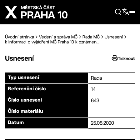
Přejít na hlavní obsah
Úvodní stránka
Vedení a správa MČ
Rada MČ
Usnesení
k informaci o vyjádření MČ Praha 10 k oznámen...
Usnesení
Tisknout
Rada
Typ usnesení
14
Referenční číslo
643
Číslo usnesení
Číslo materiálu
25.08.2020
Datum