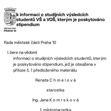
k informaci o studijních výsledcích
studentů VŠ a VOŠ, kterým je poskytováno
stipendium
Rada městské části Praha 10
bere na vědomí
informaci o studijních výsledcích studentů, kterým
je poskytováno stipendium, jež je obsažena v
příloze č. 1 předloženého materiálu
Renata C h m e l o v á
starostka
Ing. Jana K o m r s k o v á
1. místostarostka