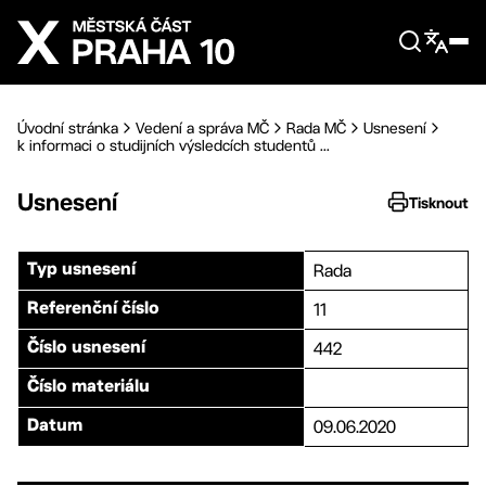
Přejít na hlavní obsah
Úvodní stránka
Vedení a správa MČ
Rada MČ
Usnesení
k informaci o studijních výsledcích studentů ...
Usnesení
Tisknout
Rada
Typ usnesení
11
Referenční číslo
442
Číslo usnesení
Číslo materiálu
09.06.2020
Datum