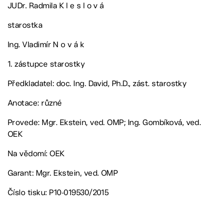
JUDr. Radmila K l e s l o v á
starostka
Ing. Vladimír N o v á k
1. zástupce starostky
Předkladatel: doc. Ing. David, Ph.D., zást. starostky
Anotace: různé
Provede: Mgr. Ekstein, ved. OMP; Ing. Gombíková, ved.
OEK
Na vědomí: OEK
Garant: Mgr. Ekstein, ved. OMP
Číslo tisku: P10-019530/2015