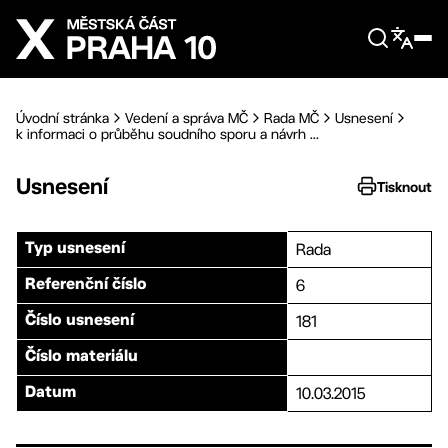
Přejít na hlavní obsah
Úvodní stránka
Vedení a správa MČ
Rada MČ
Usnesení
k informaci o průběhu soudního sporu a návrh ...
Usnesení
Tisknout
Rada
Typ usnesení
6
Referenční číslo
181
Číslo usnesení
Číslo materiálu
10.03.2015
Datum