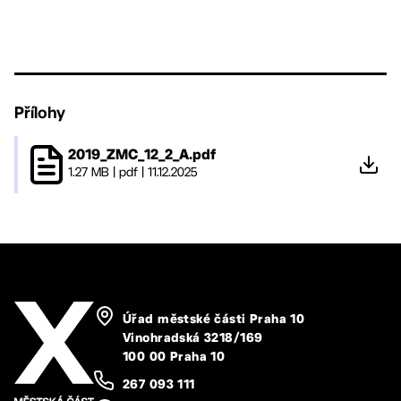
Přílohy
2019_ZMC_12_2_A.pdf
1.27 MB
|
pdf
|
11.12.2025
Úřad městské části Praha 10
Vinohradská 3218/169
100 00 Praha 10
267 093 111