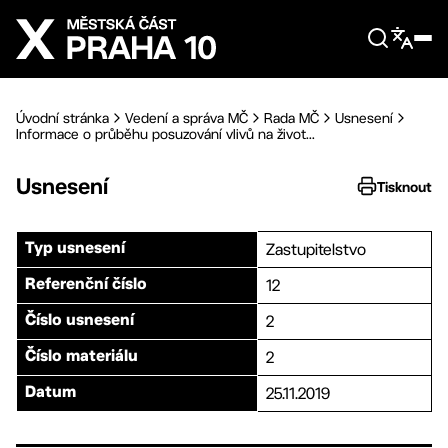
Přejít na hlavní obsah
Úvodní stránka
Vedení a správa MČ
Rada MČ
Usnesení
Informace o průběhu posuzování vlivů na život...
Usnesení
Tisknout
Zastupitelstvo
Typ usnesení
12
Referenční číslo
2
Číslo usnesení
2
Číslo materiálu
25.11.2019
Datum