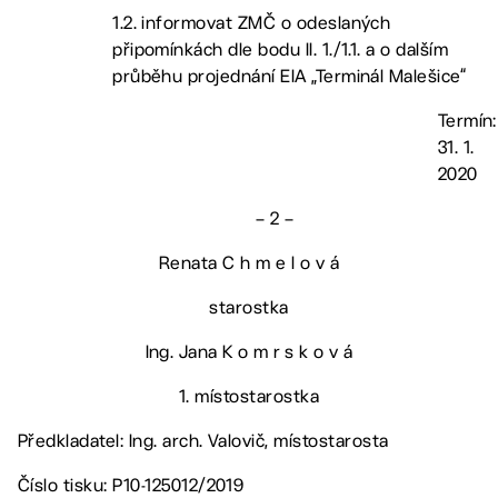
1.2. informovat ZMČ o odeslaných
připomínkách dle bodu II. 1./1.1. a o dalším
průběhu projednání EIA „Terminál Malešice“
Termín:
31. 1.
2020
– 2 –
Renata C h m e l o v á
starostka
Ing. Jana K o m r s k o v á
1. místostarostka
Předkladatel: Ing. arch. Valovič, místostarosta
Číslo tisku: P10-125012/2019