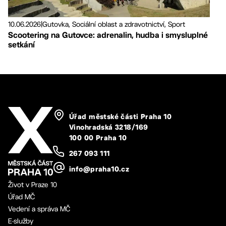
10.06.2026
|
Gutovka, Sociální oblast a zdravotnictví, Sport
Scootering na Gutovce: adrenalin, hudba i smysluplné
setkání
Úřad městské části Praha 10
Vinohradská 3218/169
100 00 Praha 10
267 093 111
info@praha10.cz
Život v Praze 10
Úřad MČ
Vedení a správa MČ
E-služby