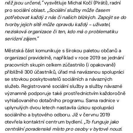
něž jsou určené,“
vysvětluje Michal Kočí (Piráti), radní
pro sociální oblast.
„Sociální služby může časem
potřebovat každý z nás či našich blízkých. Zapojit se do
tvorby jejich sítě může opravdu každý – uživatel,
nezisková organizace či ten, kdo má o problematiku
seriózní zájem.“
Městská část komunikuje s širokou paletou občanů a
organizací pravidelně, například v roce 2019 se jednání
pracovních skupin celkem zúčastnilo (i opakovaně)
přibližně 300 účastníků, úřad má navázanou spolupráci
se stovkou poskytovatelů sociálních a návazných
služeb. Registrované sociální služby a služby návazné
významně podporuje také prostřednictvím každoročně
vyhlašovaného dotačního programu. Sama radnice v
uplynulých dvou letech nastavila úzkou spolupráci
sociálního a bytového odboru. Již v červnu 2019
otevřela kontaktní centrum bydlení.
„To funguje jako
centrální poradenské místo pro osoby v bytové nouzi.