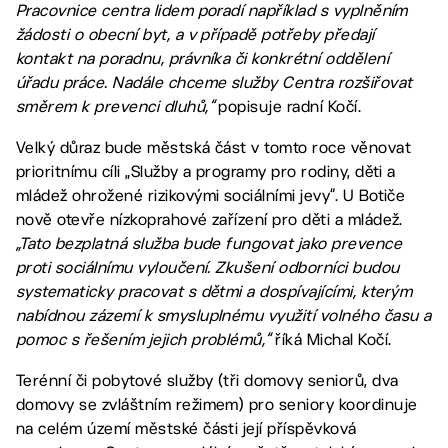
Pracovnice centra lidem poradí například s vyplněním
žádosti o obecní byt, a v případě potřeby předají
kontakt na poradnu, právníka či konkrétní oddělení
úřadu práce. Nadále chceme služby Centra rozšiřovat
směrem k prevenci dluhů,“
popisuje radní Kočí.
Velký důraz bude městská část v tomto roce věnovat
prioritnímu cíli „Služby a programy pro rodiny, děti a
mládež ohrožené rizikovými sociálními jevy“. U Botiče
nově otevře nízkoprahové zařízení pro děti a mládež.
„Tato bezplatná služba bude fungovat jako prevence
proti sociálnímu vyloučení. Zkušení odborníci budou
systematicky pracovat s dětmi a dospívajícími, kterým
nabídnou zázemí k smysluplnému využití volného času a
pomoc s řešením jejich problémů,“
říká Michal Kočí.
Terénní či pobytové služby (tři domovy seniorů, dva
domovy se zvláštním režimem) pro seniory koordinuje
na celém území městské části její příspěvková