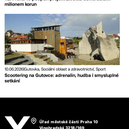
milionem korun
10.06.2026
|
Gutovka, Sociální oblast a zdravotnictví, Sport
Scootering na Gutovce: adrenalin, hudba i smysluplné
setkání
Úřad městské části Praha 10
Vinohradská 3218/169