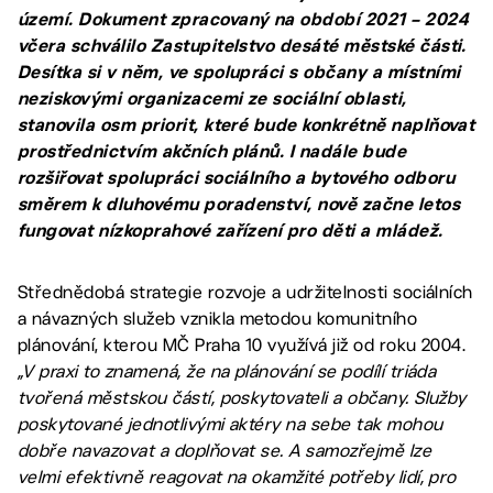
území. Dokument zpracovaný na období 2021 – 2024
včera schválilo Zastupitelstvo desáté městské části.
Desítka si v něm, ve spolupráci s občany a místními
neziskovými organizacemi ze sociální oblasti,
stanovila osm priorit, které bude konkrétně naplňovat
prostřednictvím akčních plánů. I nadále bude
rozšiřovat spolupráci sociálního a bytového odboru
směrem k dluhovému poradenství, nově začne letos
fungovat nízkoprahové zařízení pro děti a mládež.
Střednědobá strategie rozvoje a udržitelnosti sociálních
a návazných služeb vznikla metodou komunitního
plánování, kterou MČ Praha 10 využívá již od roku 2004.
„V praxi to znamená, že na plánování se podílí triáda
tvořená městskou částí, poskytovateli a občany. Služby
poskytované jednotlivými aktéry na sebe tak mohou
dobře navazovat a doplňovat se. A samozřejmě lze
velmi efektivně reagovat na okamžité potřeby lidí, pro