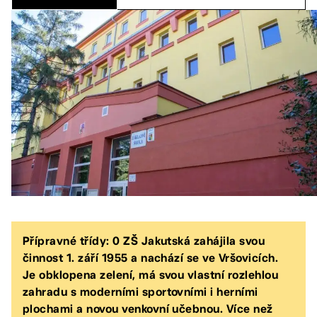
Přípravné třídy: 0 ZŠ Jakutská zahájila svou
činnost 1. září 1955 a nachází se ve Vršovicích.
Je obklopena zelení, má svou vlastní rozlehlou
zahradu s moderními sportovními i herními
plochami a novou venkovní učebnou. Více než