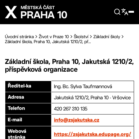
Přejít na hlavní obsah
Úvodní stránka
Život v Praze 10
Školství
Základní školy
Základní škola, Praha 10, Jakutská 1210/2, př...
Základní škola, Praha 10, Jakutská 1210/2,
příspěvková organizace
Ing. Bc. Sylva Taufmannová
Ředitel-ka
Jakutská 1210/2, Praha 10 - Vršovice
Adresa
420 267 310 135
Telefon
E-mail
info@zsjakutska.cz
Webová
https://zsjakutska.edupage.org/
stránka