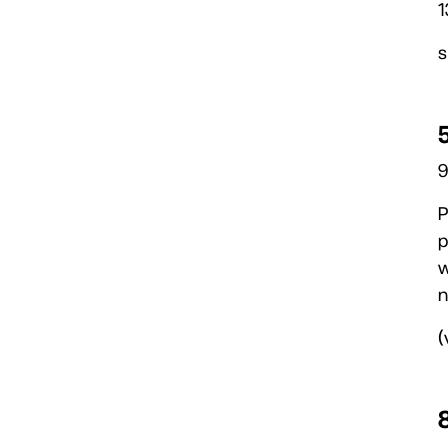
1
s
9
P
p
w
n
(