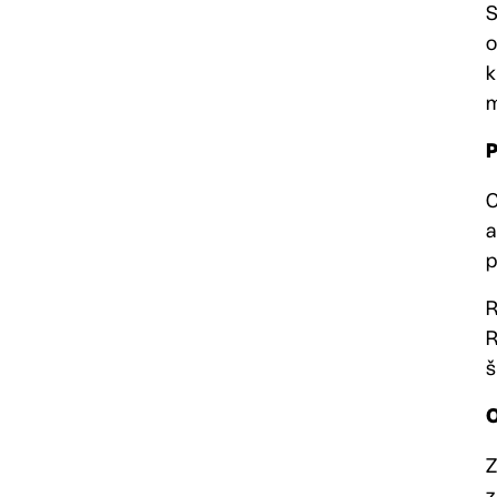
S
o
k
m
P
C
a
p
R
R
š
O
Z
z