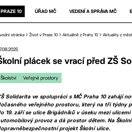
 PRAZE 10
ÚŘAD MČ
VEDENÍ A SPRÁVA MČ
vodní stránka
Život v Praze 10
Aktuálně z Prahy 10
Aktuality z měst
7.08.2025
Školní plácek se vrací před ZŠ Sol
Školství
Veřejné prostory
Š Solidarita ve spolupráci s MČ Praha 10 zahájí no
očasného veřejného prostoru, který na tři týdny p
o 19. září se ulice Brigádníků v úseku mezi ulicem
utomobilový provoz a dá prostor dětem. Na Školní 
opravněbezpečnostní projekt Školní ulice.