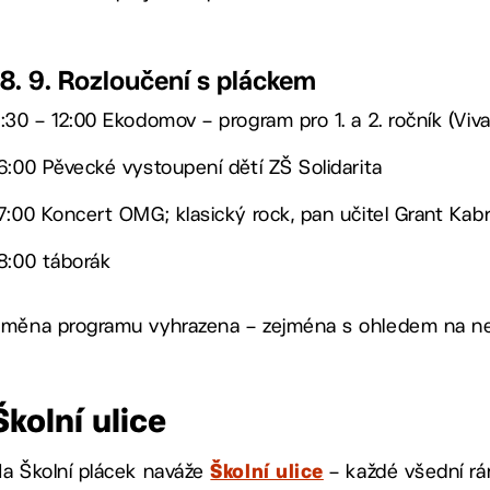
18. 9. Rozloučení s pláckem
:30 – 12:00 Ekodomov – program pro 1. a 2. ročník (Viv
6:00 Pěvecké vystoupení dětí ZŠ Solidarita
7:00 Koncert OMG; klasický rock, pan učitel Grant Kab
8:00 táborák
měna programu vyhrazena – zejména s ohledem na nep
Školní ulice
a Školní plácek naváže
– každé všední rán
Školní ulice