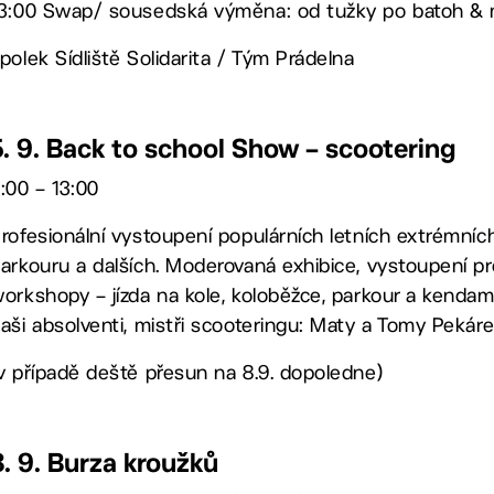
3:00 Swap/ sousedská výměna: od tužky po batoh &
polek Sídliště Solidarita / Tým Prádelna
5. 9. Back to school Show – scootering
:00 – 13:00
rofesionální vystoupení populárních letních extrémníc
arkouru a dalších. Moderovaná exhibice, vystoupení pr
orkshopy – jízda na kole, koloběžce, parkour a kend
aši absolventi, mistři scooteringu: Maty a Tomy Pekáre
v případě deště přesun na 8.9. dopoledne)
8. 9. Burza kroužků