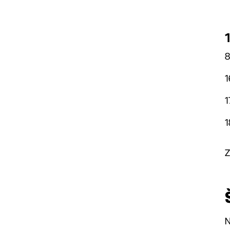
8
1
1
1
Z
N