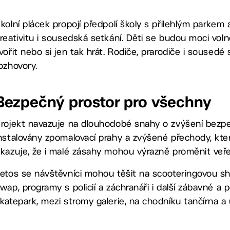
kolní plácek propojí předpolí školy s přilehlým parkem
reativitu i sousedská setkání. Děti se budou moci vol
vořit nebo si jen tak hrát. Rodiče, prarodiče i sousedé 
ozhovory.
Bezpečný prostor pro všechny
rojekt navazuje na dlouhodobé snahy o zvýšení bezpečn
nstalovány zpomalovací prahy a zvýšené přechody, kter
kazuje, že i malé zásahy mohou výrazně proměnit veřej
etos se návštěvníci mohou těšit na scooteringovou s
wap, programy s policií a záchranáři i další zábavné 
katepark, mezi stromy galerie, na chodníku tančírna a 