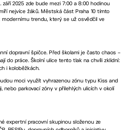
2. září 2025 zde bude mezi 7:00 a 8:00 hodinou
íří nejvíce žáků. Městská část Praha 10 tímto
k k modernímu trendu, který se už osvědčil ve
nní dopravní špičce. Před školami je často chaos –
í do práce. Školní ulice tento tlak na chvíli zklidní:
ch i koloběžkách.
, budou moci využít vyhrazenou zónu typu Kiss and
i, nebo parkovací zóny v přilehlých ulicích v okolí
ené expertní pracovní skupinou složenou ze
R, BESIPu, dopravních odborníků a iniciativy