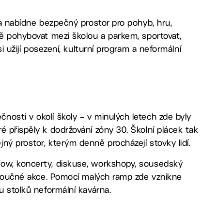
 a nabídne bezpečný prostor pro pohyb, hru,
ně pohybovat mezi školou a parkem, sportovat,
si užijí posezení, kulturní program a neformální
osti v okolí školy – v minulých letech zde byly
é přispěly k dodržování zóny 30. Školní plácek tak
ný prostor, kterým denně procházejí stovky lidí.
how, koncerty, diskuse, workshopy, sousedský
a poučné akce. Pomocí malých ramp zde vznikne
u stolků neformální kavárna.