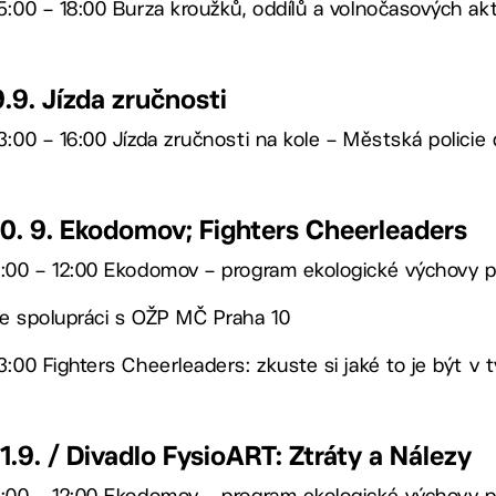
5:00 – 18:00 Burza kroužků, oddílů a volnočasových akti
9.9. Jízda zručnosti
3:00 – 16:00 Jízda zručnosti na kole – Městská policie
10. 9. Ekodomov; Fighters Cheerleaders
:00 – 12:00 Ekodomov – program ekologické výchovy pro
e spolupráci s OŽP MČ Praha 10
3:00 Fighters Cheerleaders: zkuste si jaké to je být 
11.9. / Divadlo FysioART: Ztráty a Nálezy
:00 – 12:00 Ekodomov – program ekologické výchovy pro