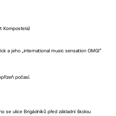
at Kompostela)
rick a jeho „international music sensation OMG!“
řízeň počasí.
o se ulice Brigádníků před základní školou