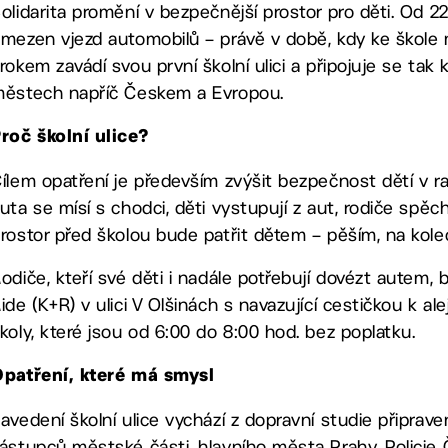
olidarita promění v bezpečnější prostor pro děti. Od 2
mezen vjezd automobilů – právě v době, kdy ke škole m
rokem zavádí svou první školní ulici a připojuje se ta
ěstech napříč Českem a Evropou.
roč školní ulice?
ílem opatření je především zvýšit bezpečnost dětí v ra
uta se mísí s chodci, děti vystupují z aut, rodiče spěchaj
rostor před školou bude patřit dětem – pěším, na kole
odiče, kteří své děti i nadále potřebují dovézt autem
ide (K+R) v ulici V Olšinách s navazující cestičkou k alej
koly, které jsou od 6:00 do 8:00 hod. bez poplatku.
patření, které má smysl
avedení školní ulice vychází z dopravní studie připrav
ástupců městské části, hlavního města Prahy, Policie Č