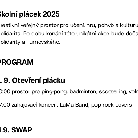
Školní plácek 2025
reativní veřejný prostor pro učení, hru, pohyb a kulturu
olidarita. Po dobu konání této unikátní akce bude doča
olidarity a Turnovského.
PROGRAM
1. 9. Otevření plácku
0:00 prostor pro ping-pong, badminton, scootering, vo
7:00 zahajovací koncert LaMa Band; pop rock covers
4.9. SWAP