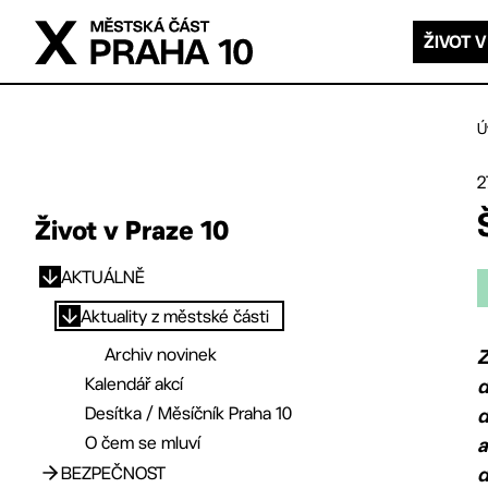
Přejít na hlavní obsah
ŽIVOT V
Ú
2
Život v Praze 10
AKTUÁLNĚ
Přejít na hlavní obsah
Aktuality z městské části
Archiv novinek
Z
Kalendář akcí
d
Desítka / Měsíčník Praha 10
d
O čem se mluví
a
BEZPEČNOST
d