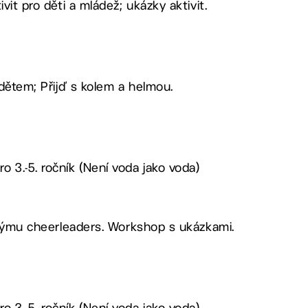
vit pro děti a mládež; ukázky aktivit.
 dětem; Přijď s kolem a helmou.
 3.-5. ročník (Není voda jako voda)
v týmu cheerleaders. Workshop s ukázkami.
 3.-5. ročník (Není voda jako voda)