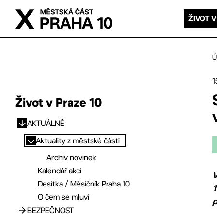
Přejít na hlavní obsah
ŽIVOT V
Ú
1
Život v Praze 10
AKTUÁLNĚ
Přejít na hlavní obsah
Aktuality z městské části
Archiv novinek
Kalendář akcí
V
Desítka / Měsíčník Praha 10
1
O čem se mluví
p
BEZPEČNOST