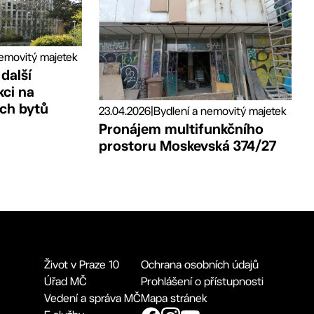
nemovitý majetek
 další
kci na
ch bytů
23.04.2026
|
Bydlení a nemovitý majetek
Pronájem multifunkčního
prostoru Moskevská 374/27
Život v Praze 10
Ochrana osobních údajů
Úřad MČ
Prohlášení o přístupnosti
Vedení a správa MČ
Mapa stránek