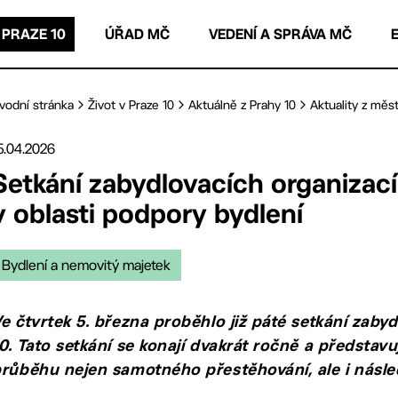
 PRAZE 10
ÚŘAD MČ
VEDENÍ A SPRÁVA MČ
vodní stránka
Život v Praze 10
Aktuálně z Prahy 10
Aktuality z měst
5.04.2026
Setkání zabydlovacích organizací
v oblasti podpory bydlení
Bydlení a nemovitý majetek
e čtvrtek 5. března proběhlo již páté setkání zab
0. Tato setkání se konají dvakrát ročně a představuj
růběhu nejen samotného přestěhování, ale i násl