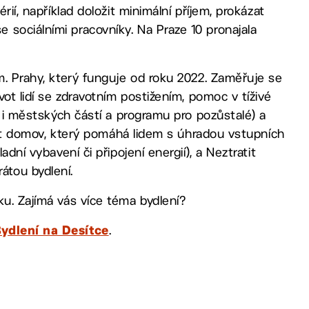
rií, například doložit minimální příjem, prokázat
sociálními pracovníky. Na Praze 10 pronajala
 m. Prahy, který funguje od roku 2022. Zaměřuje se
vot lidí se zdravotním postižením, pomoc v tíživé
ru i městských částí a programu pro pozůstalé) a
ískat domov, který pomáhá lidem s úhradou vstupních
adní vybavení či připojení energií), a Neztratit
átou bydlení.
ku. Zajímá vás více téma bydlení?
.
ydlení na Desítce