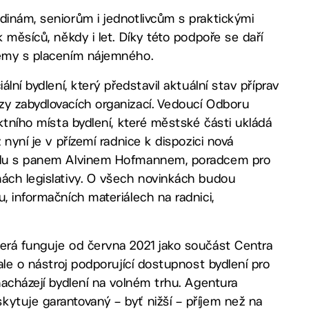
dinám, seniorům i jednotlivcům s praktickými
 měsíců, někdy i let. Díky této podpoře se daří
lémy s placením nájemného.
lní bydlení, který představil aktuální stav příprav
zy zabydlovacích organizací. Vedoucí Odboru
aktního místa bydlení, které městské části ukládá
 nyní je v přízemí radnice k dispozici nová
spolu s panem Alvinem Hofmannem, poradcem pro
nách legislativy. O všech novinkách budou
, informačních materiálech na radnici,
terá funguje od června 2021 jako součást Centra
ale o nástroj podporující dostupnost bydlení pro
nacházejí bydlení na volném trhu. Agentura
ytuje garantovaný – byť nižší – příjem než na