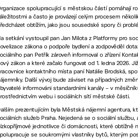
rganizace spolupracující s městskou částí pomáhají ro
áležitostmi a často je provázejí celým procesem několik
ředcházet obtížím, jako jsou sousedské spory či prob
a setkání vystoupil pan Jan Milota z Platformy pro sociá
ovelizace zákona o podpoře bydlení a zodpověděl dota
ociálního pan Petřík zároveň informoval o zřízení Kont
ový zákon a které začalo fungovat od 1. ledna 2026. Již
racovnice kontaktního místa paní Natálie Brodská, 
ájemníky. Další vývoj bude záviset na případných změ
byvatelé informováni standardními kanály – v měsíčníku
rostřednictvím webu i sociálních sítí městské části.
alším prezentujícím byla Městská nájemní agentura, k
ociálních služeb Praha. Nejedená se o sociální službu, 
ízkopříjmové jednotlivce či domácnosti, které obtížně 
polupracuje se soukromými vlastníky bytů, kterým posk