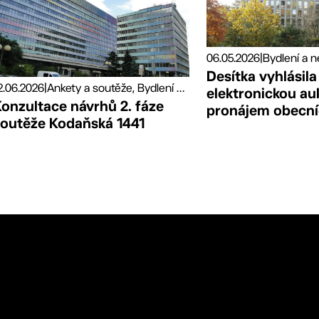
06.05.2026
|
Bydlení a 
Desítka vyhlásila
2.06.2026
|
Ankety a soutěže, Bydlení a nemovitý majetek
elektronickou au
onzultace návrhů 2. fáze
pronájem obecní
soutěže Kodaňská 1441