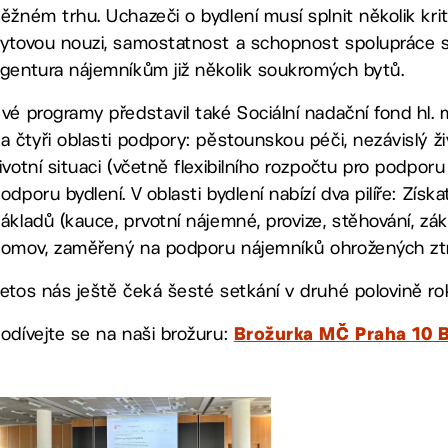
ěžném trhu. Uchazeči o bydlení musí splnit několik krité
ytovou nouzi, samostatnost a schopnost spolupráce se 
gentura nájemníkům již několik soukromých bytů.
vé programy představil také Sociální nadační fond hl.
a čtyři oblasti podpory: pěstounskou péči, nezávislý ži
ivotní situaci (včetně flexibilního rozpočtu pro podpo
odporu bydlení. V oblasti bydlení nabízí dva pilíře: Z
ákladů (kauce, prvotní nájemné, provize, stěhování, zákl
omov, zaměřený na podporu nájemníků ohrožených ztr
etos nás ještě čeká šesté setkání v druhé polovině ro
odívejte se na naši brožuru: ​
Brožurka MČ Praha 10 B