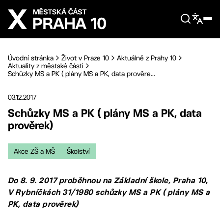
Přejít na hlavní obsah
Úvodní stránka
Život v Praze 10
Aktuálně z Prahy 10
Aktuality z městské části
Schůzky MS a PK ( plány MS a PK, data prověre...
03.12.2017
Schůzky MS a PK ( plány MS a PK, data
prověrek)
Akce ZŠ a MŠ
Školství
Do 8. 9. 2017 proběhnou na Základní škole, Praha 10,
V Rybníčkách 31/1980 schůzky MS a PK ( plány MS a
PK, data prověrek)