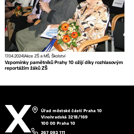
17.04.2024
|
Akce ZŠ a MŠ, Školství
Vzpomínky pamětníků Prahy 10 ožijí díky rozhlasovým
reportážím žáků ZŠ
Úřad městské části Praha 10
Vinohradská 3218/169
100 00 Praha 10
267 093 111