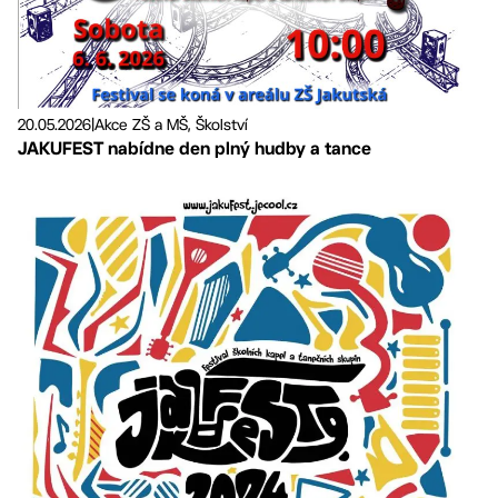
20.05.2026
|
Akce ZŠ a MŠ, Školství
JAKUFEST nabídne den plný hudby a tance