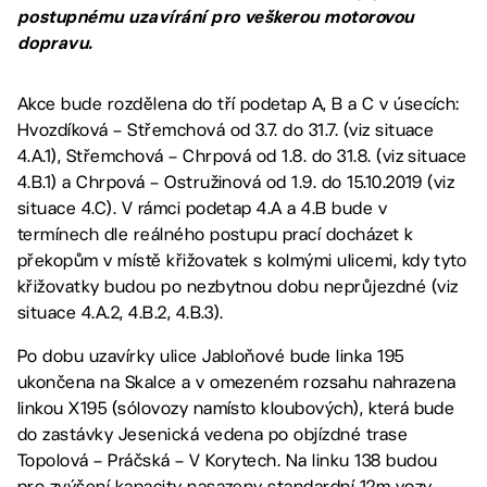
postupnému uzavírání pro veškerou motorovou
dopravu.
Akce bude rozdělena do tří podetap A, B a C v úsecích:
Hvozdíková – Střemchová od 3.7. do 31.7. (viz situace
4.A.1), Střemchová – Chrpová od 1.8. do 31.8. (viz situace
4.B.1) a Chrpová – Ostružinová od 1.9. do 15.10.2019 (viz
situace 4.C). V rámci podetap 4.A a 4.B bude v
termínech dle reálného postupu prací docházet k
překopům v místě křižovatek s kolmými ulicemi, kdy tyto
křižovatky budou po nezbytnou dobu neprůjezdné (viz
situace 4.A.2, 4.B.2, 4.B.3).
Po dobu uzavírky ulice Jabloňové bude linka 195
ukončena na Skalce a v omezeném rozsahu nahrazena
linkou X195 (sólovozy namísto kloubových), která bude
do zastávky Jesenická vedena po objízdné trase
Topolová – Práčská – V Korytech. Na linku 138 budou
pro zvýšení kapacity nasazeny standardní 12m vozy.