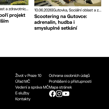
Sociální oblast a zdravotnictví, Tiskové zprávy
10.06.2026
|
Gutovka, Sociální oblast a zdravotnictví, Sport
poří projekt
Scootering na Gutovce:
lším
adrenalin, hudba i
smysluplné setkání
Život v Praze 10
Ochrana osobních údajů
Úřad MČ
Prohlášení o přístupnosti
Vedení a správa MČ
Mapa stránek
E-služby
Kontakty