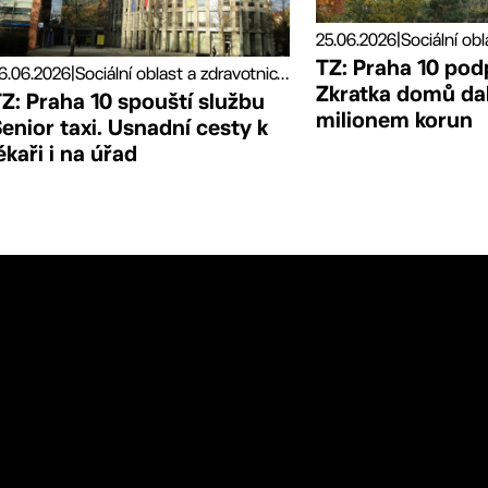
25.06.2026
|
TZ: Praha 10 pod
6.06.2026
|
Sociální oblast a zdravotnictví, Tiskové zprávy
Zkratka domů da
Z: Praha 10 spouští službu
milionem korun
enior taxi. Usnadní cesty k
ékaři i na úřad