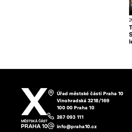
2
T
S
l
Úřad městské části Praha 10
Vinohradská 3218/169
100 00 Praha 10
267 093 111
info@praha10.cz