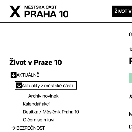
Přejít na hlavní obsah
ŽIVOT V
Ú
1
Život v Praze 10
AKTUÁLNĚ
Přejít na hlavní obsah
Aktuality z městské části
Archiv novinek
K
Kalendář akcí
Desítka / Měsíčník Praha 10
M
O čem se mluví
D
BEZPEČNOST