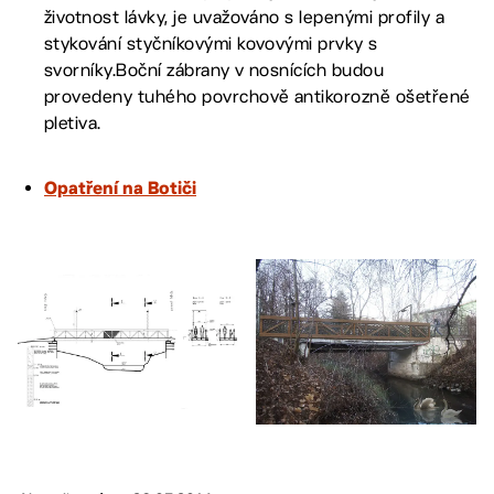
životnost lávky, je uvažováno s lepenými profily a
stykování styčníkovými kovovými prvky s
svorníky.Boční zábrany v nosnících budou
provedeny tuhého povrchově antikorozně ošetřené
pletiva.
Opatření na Botiči