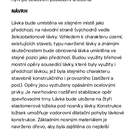
NÁVRH
Lávka bude umístěna ve stejném místě jako
předchozí, na návodní straně (východní) vedle
železobetonové lávky. Vzhledem k charakteru území,
existujících staveb, typu navržené lávky a známým
skutečnostem bude obnovená lávka umístěna ve
stejné pozici jako předchozí. Budou využity břehové
mostní opěry sousedící lávky, které byly využity i
předchozí lávkou, jež byla stejného charakteru
stavebně konstrukčního i provozního (zatížení a
pod.). Opěry jsou vyztuženy opásáním ocelovými
prvky. Je navrhováno rozšíření stabilizace opěr
zpevňovacími trny. Lávka bude uložena na čtyři
elastomerová ložiska pod nosníky lávky. Konstrukce
ložisek umožňuje vodorovní dilatační pohyby lávkové
konstrukce. Základním nosným materiálem je
navrženo dřevo, aby byla zajištěna co nejdelší