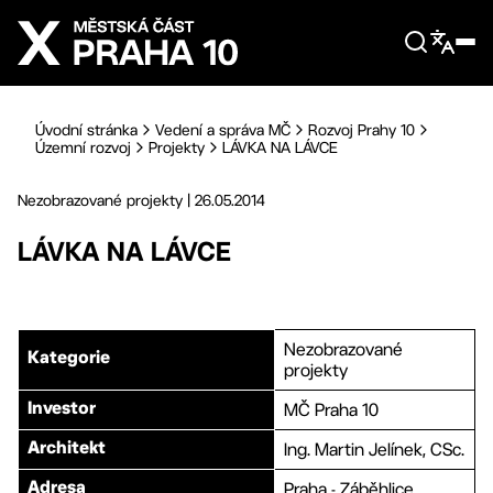
Přejít na hlavní obsah
Úvodní stránka
Vedení a správa MČ
Rozvoj Prahy 10
Územní rozvoj
Projekty
LÁVKA NA LÁVCE
Nezobrazované projekty
|
26.05.2014
LÁVKA NA LÁVCE
Nezobrazované
Kategorie
projekty
MČ Praha 10
Investor
Ing. Martin Jelínek, CSc.
Architekt
Praha - Záběhlice
Adresa