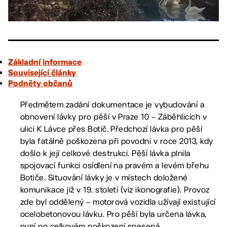
Základní informace
Související články
Podněty občanů
Předmětem zadání dokumentace je vybudování a
obnovení lávky pro pěší v Praze 10 – Záběhlicích v
ulici K Lávce přes Botič. Předchozí lávka pro pěší
byla fatálně poškozena při povodni v roce 2013, kdy
došlo k její celkové destrukci. Pěší lávka plnila
spojovací funkci osídlení na pravém a levém břehu
Botiče. Situování lávky je v místech doložené
komunikace již v 19. století (viz ikonografie). Provoz
zde byl oddělený – motorová vozidla užívají existující
ocelobetonovou lávku. Pro pěší byla určena lávka,
nyní po celkovém poškození snesená.