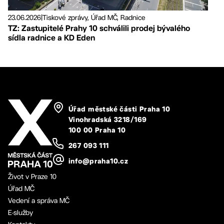
23.06.2026
|
Tiskové zprávy, Úřad MČ, Radnice
TZ: Zastupitelé Prahy 10 schválili prodej bývalého
sídla radnice a KD Eden
Úřad městské části Praha 10
Vinohradská 3218/169
100 00 Praha 10
267 093 111
info@praha10.cz
Život v Praze 10
Úřad MČ
Vedení a správa MČ
E-služby