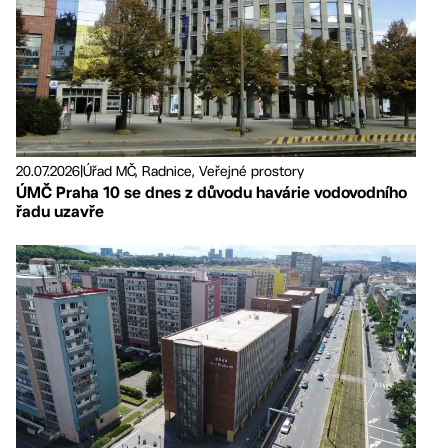
20.07.2026
|
Úřad MČ, Radnice, Veřejné prostory
ÚMČ Praha 10 se dnes z důvodu havárie vodovodního
řadu uzavře