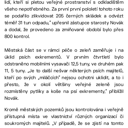
lidí, kteří si pletou veřejné prostranství s odkladištěm
všeho nepotřebného. Za první první pololetí tohoto roku
se podařilo zlikvidovat 205 černých skládek a odvézt
téměř 31 tun odpadu,“ upřesnil zástupce starosty Novák
a dodal, že provedeno za zmiňované období bylo přes
800 kontrol.
Městská část se v rámci péče o zeleň zaměřuje i na
úklid psích exkrementů. V prvním čtvrtletí bylo
odstraněno mobilními vysavači 12,5 tuny, ve druhém pak
11, 5 tuny. „Je to další nešvar některých psích majitelů,
kteří po svých „miláčcích“ nejsou ochotni uklidit, a to i
přesto, že v okolí většiny veřejné zeleně jsou
rozmístěny pytlíky a koše na psí exkrementy,“ přiblížil
Novák.
Kromě městských pozemků jsou kontrolována i veřejně
přístupná místa ve vlastnictví různých organizací či
soukromých majitelů. „V případě, že se zjistí na tomto