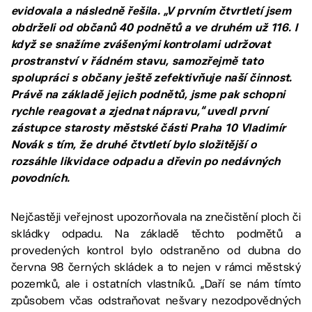
evidovala a následně řešila. „V prvním čtvrtletí jsem
obdrželi od občanů 40 podnětů a ve druhém už 116. I
když se snažíme zvášenými kontrolami udržovat
prostranství v řádném stavu, samozřejmě tato
spolupráci s občany ještě zefektivňuje naší činnost.
Právě na základě jejich podnětů, jsme pak schopni
rychle reagovat a zjednat nápravu,“ uvedl první
zástupce starosty městské části Praha 10 Vladimír
Novák s tím, že druhé čtvtletí bylo složitější o
rozsáhle likvidace odpadu a dřevin po nedávných
povodních.
Nejčastěji veřejnost upozorňovala na znečistění ploch či
skládky odpadu. Na základě těchto podmětů a
provedených kontrol bylo odstraněno od dubna do
června 98 černých skládek a to nejen v rámci městský
pozemků, ale i ostatních vlastníků. „Daří se nám tímto
způsobem včas odstraňovat nešvary nezodpovědných