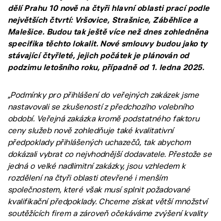
dělí Prahu 10 nově na čtyři hlavní oblasti prací podle
největších čtvrtí: Vršovice, Strašnice, Záběhlice a
Malešice. Budou tak ještě více než dnes zohledněna
specifika těchto lokalit. Nové smlouvy budou jako ty
stávající čtyřleté, jejich počátek je plánován od
podzimu letošního roku, případně od 1. ledna 2025.
„Podmínky pro přihlášení do veřejných zakázek jsme
nastavovali se zkušeností z předchozího volebního
období. Veřejná zakázka kromě podstatného faktoru
ceny služeb nově zohledňuje také kvalitativní
předpoklady přihlášených uchazečů, tak abychom
dokázali vybrat co nejvhodnější dodavatele. Přestože se
jedná o velké nadlimitní zakázky, jsou vzhledem k
rozdělení na čtyři oblasti otevřené i menším
společnostem, které však musí splnit požadované
kvalifikační předpoklady. Chceme získat větší množství
soutěžících firem a zároveň očekáváme zvýšení kvality