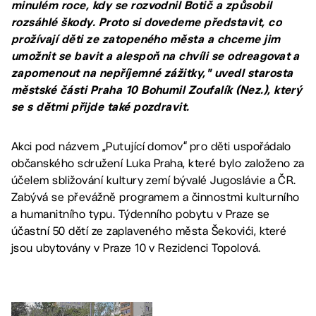
minulém roce, kdy se rozvodnil Botič a způsobil
rozsáhlé škody. Proto si dovedeme představit, co
prožívají děti ze zatopeného města a chceme jim
umožnit se bavit a alespoň na chvíli se odreagovat a
zapomenout na nepříjemné zážitky," uvedl starosta
městské části Praha 10 Bohumil Zoufalík (Nez.), který
se s dětmi přijde také pozdravit.
Akci pod názvem „Putující domov“ pro děti uspořádalo
občanského sdružení Luka Praha, které bylo založeno za
účelem sbližování kultury zemí bývalé Jugoslávie a ČR.
Zabývá se převážně programem a činnostmi kulturního
a humanitního typu. Týdenního pobytu v Praze se
účastní 50 dětí ze zaplaveného města Šekovići, které
jsou ubytovány v Praze 10 v Rezidenci Topolová.