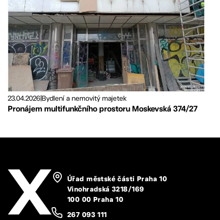
23.04.2026
|
Bydlení a nemovitý majetek
Pronájem multifunkčního prostoru Moskevská 374/27
Úřad městské části Praha 10
Vinohradská 3218/169
100 00 Praha 10
267 093 111