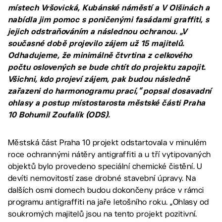
místech Vršovická, Kubánské náměstí a V Olšinách a
nabídla jim pomoc s poničenými fasádami graffiti, s
jejich odstraňováním a následnou ochranou. „V
současné době projevilo zájem už 15 majitelů.
Odhadujeme, že minimálně čtvrtina z celkového
počtu oslovených se bude chtít do projektu zapojit.
Všichni, kdo projeví zájem, pak budou následně
zařazeni do harmonogramu prací,“ popsal dosavadní
ohlasy a postup místostarosta městské části Praha
10 Bohumil Zoufalík (ODS).
Městská část Praha 10 projekt odstartovala v minulém
roce ochrannými nátěry antigraffiti a u tří vytipovaných
objektů bylo provedeno speciální chemické čistění. U
devíti nemovitostí zase drobné stavební úpravy. Na
dalších osmi domech budou dokončeny práce v rámci
programu antigraffiti na jaře letošního roku. „Ohlasy od
soukromých majitelů jsou na tento projekt pozitivní.