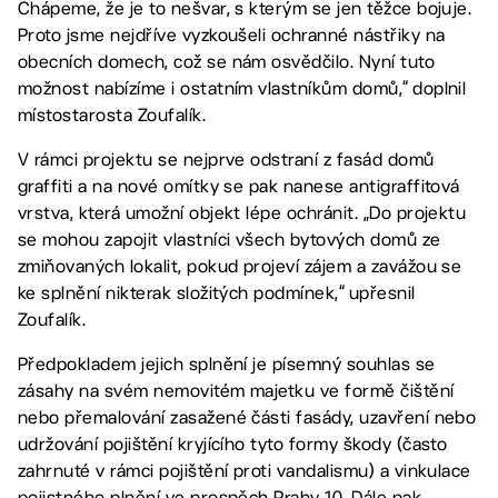
Chápeme, že je to nešvar, s kterým se jen těžce bojuje.
Proto jsme nejdříve vyzkoušeli ochranné nástřiky na
obecních domech, což se nám osvědčilo. Nyní tuto
možnost nabízíme i ostatním vlastníkům domů,“ doplnil
místostarosta Zoufalík.
V rámci projektu se nejprve odstraní z fasád domů
graffiti a na nové omítky se pak nanese antigraffitová
vrstva, která umožní objekt lépe ochránit. „Do projektu
se mohou zapojit vlastníci všech bytových domů ze
zmiňovaných lokalit, pokud projeví zájem a zavážou se
ke splnění nikterak složitých podmínek,“ upřesnil
Zoufalík.
Předpokladem jejich splnění je písemný souhlas se
zásahy na svém nemovitém majetku ve formě čištění
nebo přemalování zasažené části fasády, uzavření nebo
udržování pojištění kryjícího tyto formy škody (často
zahrnuté v rámci pojištění proti vandalismu) a vinkulace
pojistného plnění ve prospěch Prahy 10. Dále pak