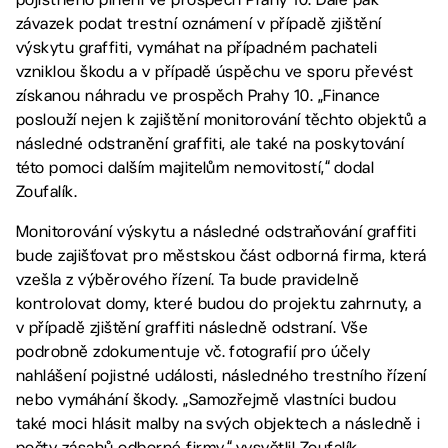
závazek podat trestní oznámení v případě zjištění
výskytu graffiti, vymáhat na případném pachateli
vzniklou škodu a v případě úspěchu ve sporu převést
získanou náhradu ve prospěch Prahy 10. „Finance
poslouží nejen k zajištění monitorování těchto objektů a
následné odstranění graffiti, ale také na poskytování
této pomoci dalším majitelům nemovitostí,“ dodal
Zoufalík.
Monitorování výskytu a následné odstraňování graffiti
bude zajišťovat pro městskou část odborná firma, která
vzešla z výběrového řízení. Ta bude pravidelně
kontrolovat domy, které budou do projektu zahrnuty, a
v případě zjištění graffiti následně odstraní. Vše
podrobně zdokumentuje vč. fotografií pro účely
nahlášení pojistné události, následného trestního řízení
nebo vymáhání škody. „Samozřejmě vlastníci budou
také moci hlásit malby na svých objektech a následně i
počty zásahů odborné firmy,“ vysvětlil Zoufalík.