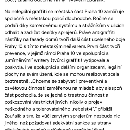
Na nelegální graffiti se městská část Praha 10 zaměřuje
společně s městskou policií dlouhodobě. Ročně se
podaří díky kamerovému systému a strážníkům v ulicích
odhalit a zadržet desítky sprejerů. Právě antigraffiti
nástřiky na fasády domů tvoří další část uceleného boje
Prahy 10 s tímto městským nešvarem. První část tvoří
prevence, v jejímž rámci Praha 10 ve spolupráci s
„umírněnými“ writery (tvůrci graffiti) vytipovala a
poskytla, i ve spolupráci s dalšími organizacemi, legální
plochy na svém území, kde se mohou realizovat zcela
beztrestně. „Chceme se zabývat i preventivní a
osvětovou činností zaměřenou na mládež, aby alespoň
část pochopila, že se jedná o trestnou činnost a
poškozování vlastnictví jiných, nikoliv o projev
neškodného a tolerovatelného „rebelství“,“ přiblížil
Zoufalík s tím, že vůči zarytým sprejerům nezbude nic
jiného, než požadovat adekvátní sankce ze strany
příslušných orgánů a důsledné vymáhání škod.