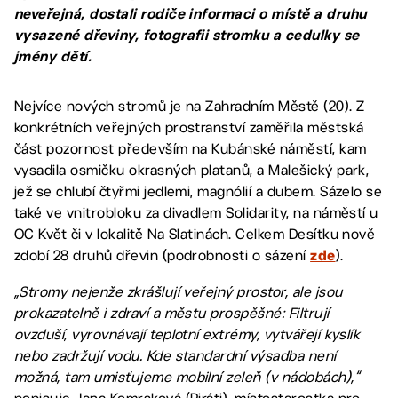
neveřejná, dostali rodiče informaci o místě a druhu
vysazené dřeviny, fotografii stromku a cedulky se
jmény dětí.
Nejvíce nových stromů je na Zahradním Městě (20). Z
konkrétních veřejných prostranství zaměřila městská
část pozornost především na Kubánské náměstí, kam
vysadila osmičku okrasných platanů, a Malešický park,
jež se chlubí čtyřmi jedlemi, magnólií a dubem. Sázelo se
také ve vnitrobloku za divadlem Solidarity, na náměstí u
OC Květ či v lokalitě Na Slatinách. Celkem Desítku nově
zdobí 28 druhů dřevin (podrobnosti o sázení
).
zde
„Stromy nejenže zkrášlují veřejný prostor, ale jsou
prokazatelně i zdraví a městu prospěšné: Filtrují
ovzduší, vyrovnávají teplotní extrémy, vytvářejí kyslík
nebo zadržují vodu. Kde standardní výsadba není
možná, tam umisťujeme mobilní zeleň (v nádobách),“