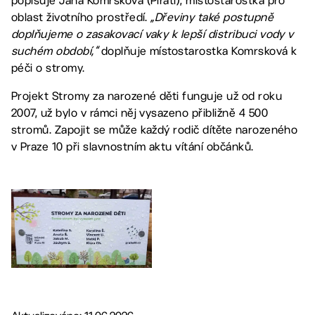
popisuje Jana Komrsková (Piráti), místostarostka pro
oblast životního prostředí.
„Dřeviny také postupně
doplňujeme o zasakovací vaky k lepší distribuci vody v
suchém období,“
doplňuje místostarostka Komrsková k
péči o stromy.
Projekt Stromy za narozené děti funguje už od roku
2007, už bylo v rámci něj vysazeno přibližně 4 500
stromů. Zapojit se může každý rodič dítěte narozeného
v Praze 10 při slavnostním aktu vítání občánků.