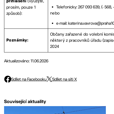
(využijte,
přihlášení
Telefonicky: 267 093 639, (- 568, 
prosím, pouze 1
nebo
způsob):
e-mail: katerina.vavrova@praha10
Občany zařazené do volební komi
některý z pracovníků úřadu (zapiso
Poznámky:
2024
Aktualizováno: 11.06.2026
Sdílet na Facebooku
Sdílet na síti X
Související aktuality