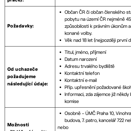
práce):
Občan ČR či občan členského st
pobytu na území ČR nejméně 45 
způsobilosti k právním úkonům a
Požadavky:
konané volby.
Věk nad 18 let (nejpozději první 
Titul, jméno, příjmení
Datum narození
Adresu trvalého bydliště
Od uchazeče
Kontaktní telefon
požadujeme
Kontaktní e-mail
následující údaje:
Příp. upřesnění požadované školy
Informaci, zda zájemce již někdy
komise
Osobně – ÚMČ Praha 10, Vinohra
budova, 7. patro, kancelář 722 n
Možnosti
nebo