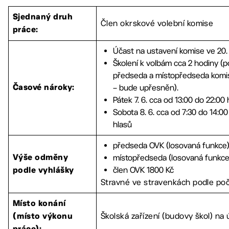
Sjednaný druh
Člen okrskové volební komise
práce:
Účast na ustavení komise ve 20. t
Školení k volbám cca 2 hodiny (
předseda a místopředseda komis
– bude upřesněn).
Časové nároky:
Pátek 7. 6. cca od 13:00 do 22:00 
Sobota 8. 6. cca od 7:30 do 14:00
hlasů
předseda OVK (losovaná funkce)
místopředseda (losovaná funkce
Výše odměny
člen OVK 1800 Kč
podle vyhlášky
Stravné ve stravenkách podle poč
Místo konání
Školská zařízení (budovy škol) na
(místo výkonu