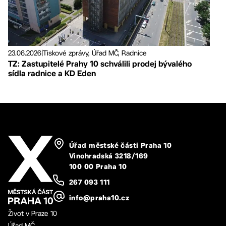
23.06.2026
|
Tiskové zprávy, Úřad MČ, Radnice
TZ: Zastupitelé Prahy 10 schválili prodej bývalého
sídla radnice a KD Eden
Úřad městské části Praha 10
Vinohradská 3218/169
100 00 Praha 10
267 093 111
info@praha10.cz
Život v Praze 10
Úřad MČ