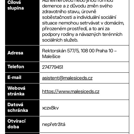
Alzheimerovou nebo jinou formou
Cílová
demence a z důvodu změn svého
slupina
zdravotního stavu, úrovně
soběstačnosti a individuální sociální
situace nemohou setrvávat v domácím,
přirozeném prostředí, a to ani za
podpory rodiny a návazných terénních
sociálních služeb.
Rektorskán 577/5, 108 00 Praha 10 –
Adresa
Malešice
274779451
Telefon
asistent@malesiceds.cz
E-mail
Webová
https://www.malesiceds.cz
stránka
Datová
xczx8kv
schránka
Otvírací
nepřetržitá
doba