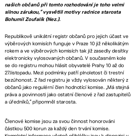
našich občanů při tomto rozhodování je toho velmi
silnou zárukou,“ vysvětlil motivy radnice starosta
Bohumil Zoufalík (Nez.).
Republikově unikátní registr občanů pro jejich účast ve
výběrových komisích funguje v Praze 10 již několikátým
rokem a ve výběrových komisích tak již zasedly desítky
elektronicky vylosovaných občanů. V současném kole
se do registru mohou hlásit obyvatelé Prahy 10 až do
27.listopadu. Mezi podmínky patří plnoletost či trestní
bezúhonost. Z řad registru je vždy vylosován některý z
občanů jako regulérní člen hodnotící komise. „Má stejná
práva a povinnosti jako ostatní členové z řad zastupitelů
a úředníků,“ připomněl starosta.
Členové komise jsou za svou činnost honorováni
částkou 500 korun za každý den trvání komise.
Kompletní informace včetně přihlášky jsou k dispozici v