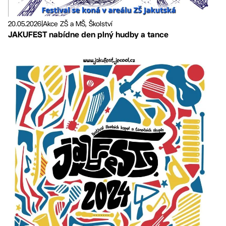
20.05.2026
|
Akce ZŠ a MŠ, Školství
JAKUFEST nabídne den plný hudby a tance