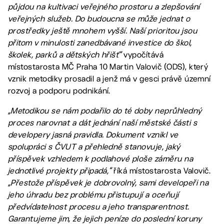
půjdou na kultivaci veřejného prostoru a zlepšování
veřejných služeb. Do budoucna se může jednat o
prostředky ještě mnohem vyšší. Naší prioritou jsou
přitom v minulosti zanedbávané investice do škol,
školek, parků a dětských hřišť“
vypočítává
místostarosta MČ Praha 10 Martin Valovič (ODS), který
vznik metodiky prosadil a jenž má v gesci právě územní
rozvoj a podporu podnikání.
„Metodikou se nám podařilo do té doby neprůhledný
proces narovnat a dát jednání naší městské části s
developery jasná pravidla. Dokument vznikl ve
spolupráci s ČVUT a přehledně stanovuje, jaký
příspěvek vzhledem k podlahové ploše záměru na
jednotlivé projekty připadá,“
říká místostarosta Valovič.
„Přestože příspěvek je dobrovolný, sami developeři na
jeho úhradu bez problému přistupují a oceňují
předvídatelnost procesu a jeho transparentnost.
Garantujeme jim, že jejich peníze do poslední koruny