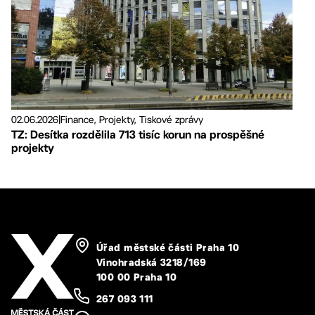
02.06.2026
|
Finance, Projekty, Tiskové zprávy
TZ: Desítka rozdělila 713 tisíc korun na prospěšné
projekty
Úřad městské části Praha 10
Vinohradská 3218/169
100 00 Praha 10
267 093 111