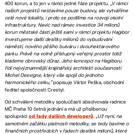
400 korun, a to jen v rámci jedné fáze projektu.
„V rámci
našich projektů nestavíme pouze budovy, ale vytváříme
celé nové lokality, i proto se podílíme na rozvoji okolní
infrastruktury. Navíc nad rámec investice 34 milionů
korun městské části ještě sami v rámci projektu Hagibor
investujeme další desítky milionů do vybudování
náměstí, nového pěšího bulváru i dvouhektarového
parku. Právě na volně přístupný veřejný prostor totiž
klademe obrovský důraz. Jeho koncepci na Hagiboru
řídí nejvýznamnější krajinářský architekt současnosti
Michel Desvigne, který vše spojil do jednoho
harmonického celku,“
popisuje Viktor Peška, obchodní
ředitel společnosti Crestyl.
Od schválení metodiky spoluúčasti absolvovala radnice
MČ Praha 10 četná jednání a má už přislíbenou
spolupráci
.
„Už nyní, na
od řady dalších developerů
samotném začátku platnosti metodiky, se tedy bavíme o
finančních prostředcích v řadech desítek milionů, které