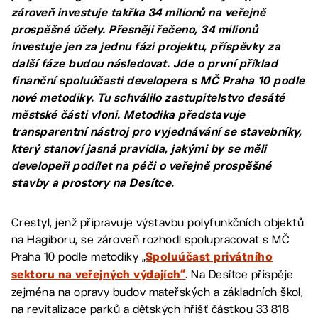
zároveň investuje takřka 34 milionů na veřejně
prospěšné účely. Přesněji řečeno, 34 milionů
investuje jen za jednu fázi projektu, příspěvky za
další fáze budou následovat. Jde o první příklad
finanční spoluúčasti developera s MČ Praha 10 podle
nové metodiky. Tu schválilo zastupitelstvo desáté
městské části vloni. Metodika představuje
transparentní nástroj pro vyjednávání se stavebníky,
který stanoví jasná pravidla, jakými by se měli
developeři podílet na péči o veřejně prospěšné
stavby a prostory na Desítce.
Crestyl, jenž připravuje výstavbu polyfunkčních objektů
na Hagiboru, se zároveň rozhodl spolupracovat s MČ
Praha 10 podle metodiky „
Spoluúčast privátního
. Na Desítce přispěje
sektoru na veřejných výdajích“
zejména na opravy budov mateřských a základních škol,
na revitalizace parků a dětských hřišť částkou 33 818