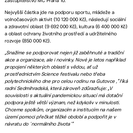
Zastupitelstvo MČ Praha 10.
Nejvyšší částka jde na podporu sportu, mládeže a
volnočasových aktivit (10 120 000 Kč), následují sociální
a zdravotní oblast (9 692 000 Kč), kultura (6 400 000 Kč)
a oblast ochrany životního prostředí a udržitelného
rozvoje (850 000 Kč).
„Snažíme se podporovat nejen již zaběhnuté a tradiční
akce a organizace, ale i novinky. Nové je letos například
propojení některých oblastí s vědou, ať už
prostřednictvím Science festivalu nebo třeba
polytechnického dne pro celou rodinu na Gutovce ,“ říká
radní Sedmihradská, která zároveň zdůrazňuje: „V
souvislosti s aktuální pandemickou situací má dotační
podpora ještě větší význam, než kdykoliv v minulosti.
Chceme spolkům, organizacím a institucím na našem
území pomoci přečkat těžké období a podpořit je v
návratu do ´normálního života´“