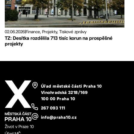
02.06.2026
|
Finance, Projekty, Tiskové zprávy
TZ: Desítka rozdělila 713 tisíc korun na prospěšné
projekty
Úřad městské části Praha 10
Vinohradská 3218/169
100 00 Praha 10
267 093 111
info@praha10.cz
Život v Praze 10
Úřad MČ