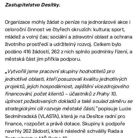
Zastupitelstvo Desítky.
Organizace mohly žádat o peníze na jednorázové akce i
celoroční činnost ve čtyřech okruzích: kultura; sport,
mládež a volný čas; sociální a zdravotní oblast a ochrana
životního prostředí a udržitelný rozvoj. Celkem bylo
podáno 416 žádostí, 262 z nich splnilo podmínky řízení, a
městská část jim přiřkla podporu.
Vytvořili jsme pracovní skupiny hodnotitelů pro
„
jednotlivé oblasti, kteří posuzovali kvalitu jednotlivých
projektů, jejich hospodárnost, zajištění vícezdrojového
financování, počet klientů – účastníků z Prahy 10,
úplnost požadovaných dokladů a také soulad záměru se
strategickými cíli rozvoje městské části,“
popisuje Lucie
Sedmihradská (VLASTA), která je na Desítce radní pro
finance, rozpočet a právě dotace. Skupiny k podpoře
navrhly 262 žádostí, které následně schválily Rada a