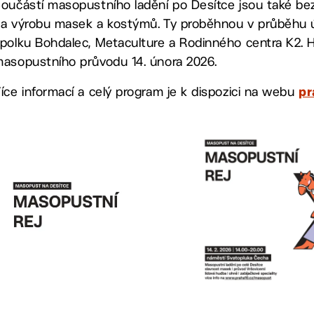
oučástí masopustního ladění po Desítce jsou také bezp
a výrobu masek a kostýmů. Ty proběhnou v průběhu ún
polku Bohdalec, Metaculture a Rodinného centra K2. 
asopustního průvodu 14. února 2026.
íce informací a celý program je k dispozici na webu
pr