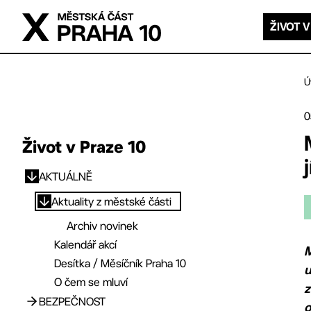
Přejít na hlavní obsah
ŽIVOT V
Ú
0
Život v Praze 10
AKTUÁLNĚ
Přejít na hlavní obsah
Aktuality z městské části
Archiv novinek
Kalendář akcí
M
Desítka / Měsíčník Praha 10
u
O čem se mluví
z
BEZPEČNOST
o