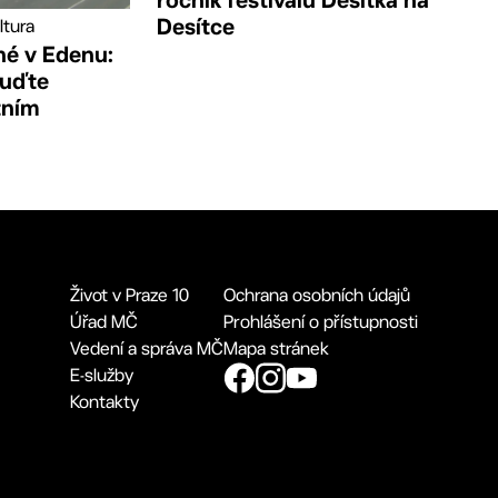
Desítce
ltura
né v Edenu:
buďte
tním
Život v Praze 10
Ochrana osobních údajů
Úřad MČ
Prohlášení o přístupnosti
Vedení a správa MČ
Mapa stránek
E-služby
Kontakty