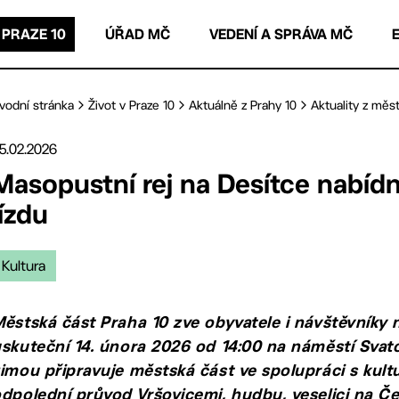
 PRAZE 10
ÚŘAD MČ
VEDENÍ A SPRÁVA MČ
vodní stránka
Život v Praze 10
Aktuálně z Prahy 10
Aktuality z měst
5.02.2026
Masopustní rej na Desítce nabíd
jízdu
Kultura
ěstská část Praha 10 zve obyvatele i návštěvníky 
skuteční 14. února 2026 od 14:00 na náměstí Svat
imou připravuje městská část ve spolupráci s kul
dpolední průvod Vršovicemi, hudbu, veselici na Čec