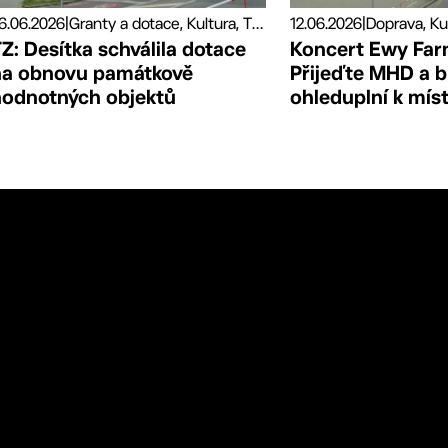
6.06.2026
|
Granty a dotace, Kultura, Tiskové zprávy
12.06.2026
|
Doprava, Ku
Z: Desítka schválila dotace
Koncert Ewy Far
na obnovu památkově
Přijeďte MHD a 
hodnotných objektů
ohleduplní k mís