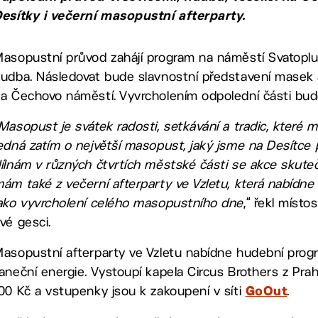
esítky i večerní masopustní afterparty.
asopustní průvod zahájí program na náměstí Svatoplu
udba. Následovat bude slavnostní představení masek 
a Čechovo náměstí. Vyvrcholením odpolední části bude
Masopust je svátek radosti, setkávání a tradic, které m
edná zatím o největší masopust, jaký jsme na Desítce 
ílnám v různých čtvrtích městské části se akce skutečně
ám také z večerní afterparty ve Vzletu, která nabídne
ako vyvrcholení celého masopustního dne
,“ řekl míst
vé gesci.
asopustní afterparty ve Vzletu nabídne hudební prog
aneční energie. Vystoupí kapela Circus Brothers z Prah
00 Kč a vstupenky jsou k zakoupení v síti
.
GoOut