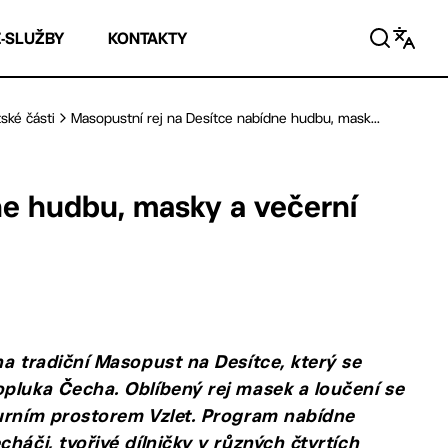
E-SLUŽBY
KONTAKTY
ské části
Masopustní rej na Desítce nabídne hudbu, mask...
ne hudbu, masky a večerní
na tradiční Masopust na Desítce, který se
opluka Čecha. Oblíbený rej masek a loučení se
turním prostorem Vzlet. Program nabídne
háči, tvořivé dílničky v různých čtvrtích