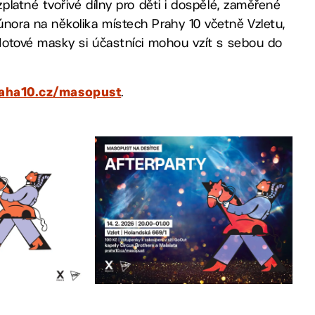
latné tvořivé dílny pro děti i dospělé, zaměřené
ora na několika místech Prahy 10 včetně Vzletu,
Hotové masky si účastníci mohou vzít s sebou do
.
aha10.cz/masopust