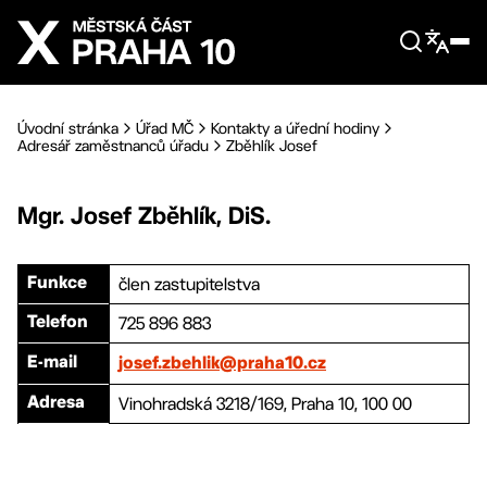
Přejít na hlavní obsah
Úvodní stránka
Úřad MČ
Kontakty a úřední hodiny
Adresář zaměstnanců úřadu
Zběhlík Josef
Mgr.
Josef
Zběhlík
,
DiS.
člen zastupitelstva
Funkce
725 896 883
Telefon
E-mail
josef.zbehlik@praha10.cz
Vinohradská 3218/169, Praha 10, 100 00
Adresa