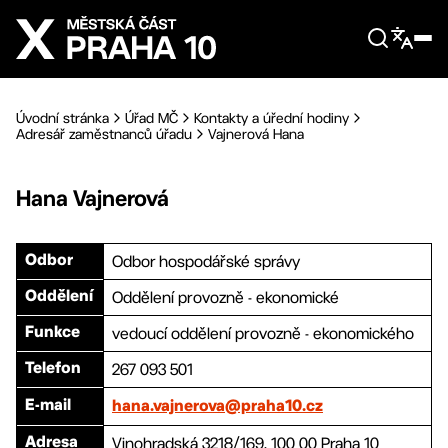
Přejít na hlavní obsah
Úvodní stránka
Úřad MČ
Kontakty a úřední hodiny
Adresář zaměstnanců úřadu
Vajnerová Hana
Hana
Vajnerová
Odbor hospodářské správy
Odbor
Oddělení provozně - ekonomické
Oddělení
vedoucí oddělení provozně - ekonomického
Funkce
267 093 501
Telefon
E-mail
hana.vajnerova@praha10.cz
Vinohradská 3218/169, 100 00 Praha 10
Adresa