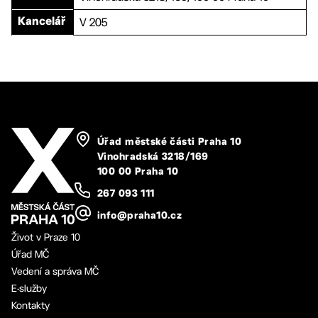
V 205
Kancelář
Úřad městské části Praha 10
Vinohradská 3218/169
100 00 Praha 10
267 093 111
info@praha10.cz
Život v Praze 10
Úřad MČ
Vedení a správa MČ
E-služby
Kontakty