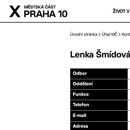
Přejít na hlavní obsah
ŽIVOT V
Úvodní stránka
Úřad MČ
Kont
Lenka
Šmídov
Odbor
Oddělení
Funkce
Telefon
E-mail
Adresa