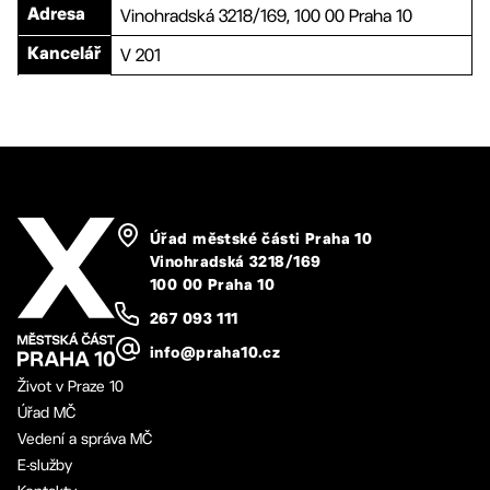
Vinohradská 3218/169, 100 00 Praha 10
Adresa
V 201
Kancelář
Úřad městské části Praha 10
Vinohradská 3218/169
100 00 Praha 10
267 093 111
info@praha10.cz
Život v Praze 10
Úřad MČ
Vedení a správa MČ
E-služby