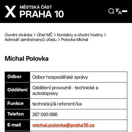
Přejít na hlavní obsah
Úvodní stránka
Úřad MČ
Kontakty a úřední hodiny
Adresář zaměstnanců úřadu
Polovka Michal
Michal
Polovka
Odbor hospodářské správy
Odbor
Oddělení provozně - technické a
Oddělení
autodopravy
technický/á referent/ka
Funkce
267 093 686
Telefon
E-mail
michal.polovka@praha10.cz