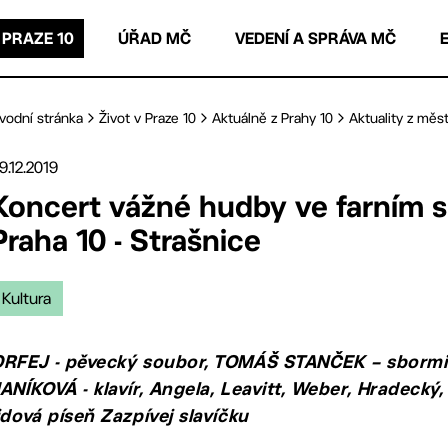
 PRAZE 10
ÚŘAD MČ
VEDENÍ A SPRÁVA MČ
vodní stránka
Život v Praze 10
Aktuálně z Prahy 10
Aktuality z měst
9.12.2019
Koncert vážné hudby ve farním s
Praha 10 - Strašnice
Kultura
ORFEJ - pěvecký soubor, TOMÁŠ STANČEK – sbormi
ANÍKOVÁ - klavír, Angela, Leavitt, Weber, Hradecký
idová píseň Zazpívej slavíčku