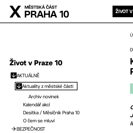
Přejít na hlavní obsah
ŽIVOT V
Ú
0
Život v Praze 10
AKTUÁLNĚ
Přejít na hlavní obsah
Aktuality z městské části
Archiv novinek
Kalendář akcí
Desítka / Měsíčník Praha 10
J
O čem se mluví
l
BEZPEČNOST