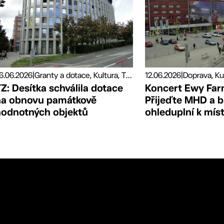
6.06.2026
|
Granty a dotace, Kultura, Tiskové zprávy
12.06.2026
|
Doprava, Ku
Z: Desítka schválila dotace
Koncert Ewy Far
na obnovu památkově
Přijeďte MHD a 
hodnotných objektů
ohleduplní k mís