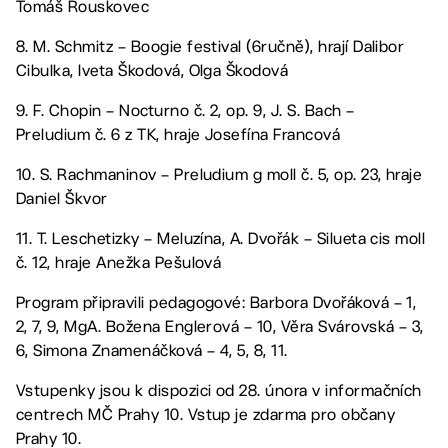
Tomáš Rouskovec
8. M. Schmitz – Boogie festival (6ručně), hrají Dalibor
Cibulka, Iveta Škodová, Olga Škodová
9. F. Chopin – Nocturno č. 2, op. 9, J. S. Bach –
Preludium č. 6 z TK, hraje Josefína Francová
10. S. Rachmaninov – Preludium g moll č. 5, op. 23, hraje
Daniel Škvor
11. T. Leschetizky – Meluzína, A. Dvořák – Silueta cis moll
č. 12, hraje Anežka Pešulová
Program připravili pedagogové: Barbora Dvořáková – 1,
2, 7, 9, MgA. Božena Englerová – 10, Věra Svárovská – 3,
6, Simona Znamenáčková – 4, 5, 8, 11.
Vstupenky jsou k dispozici od 28. února v informačních
centrech MČ Prahy 10. Vstup je zdarma pro občany
Prahy 10.