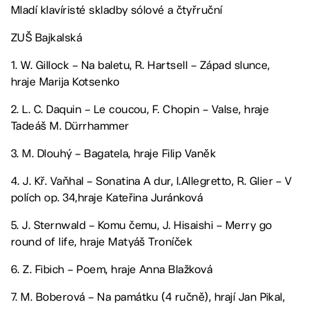
Mladí klavíristé skladby sólové a čtyřruční
ZUŠ Bajkalská
1. W. Gillock – Na baletu, R. Hartsell – Západ slunce,
hraje Marija Kotsenko
2. L. C. Daquin – Le coucou, F. Chopin – Valse, hraje
Tadeáš M. Dürrhammer
3. M. Dlouhý – Bagatela, hraje Filip Vaněk
4. J. Kř. Vaňhal – Sonatina A dur, I.Allegretto, R. Glier – V
polích op. 34,hraje Kateřina Juránková
5. J. Sternwald – Komu čemu, J. Hisaishi – Merry go
round of life, hraje Matyáš Troníček
6. Z. Fibich – Poem, hraje Anna Blažková
7. M. Boberová – Na památku (4 ručně), hrají Jan Pikal,