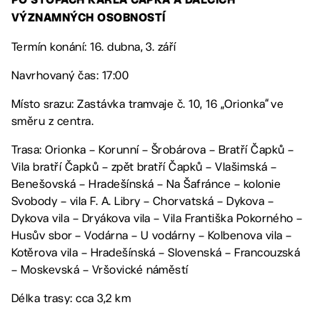
PO STOPÁCH KARLA ČAPKA A DALČÍCH
VÝZNAMNÝCH OSOBNOSTÍ
Termín konání: 16. dubna, 3. září
Navrhovaný čas: 17:00
Místo srazu: Zastávka tramvaje č. 10, 16 „Orionka“ ve
směru z centra.
Trasa: Orionka – Korunní – Šrobárova – Bratří Čapků –
Vila bratří Čapků – zpět bratří Čapků – Vlašimská –
Benešovská – Hradešínská – Na Šafránce – kolonie
Svobody – vila F. A. Libry – Chorvatská – Dykova –
Dykova vila – Dryákova vila – Vila Františka Pokorného –
Husův sbor – Vodárna – U vodárny – Kolbenova vila –
Kotěrova vila – Hradešínská – Slovenská – Francouzská
– Moskevská – Vršovické náměstí
Délka trasy: cca 3,2 km