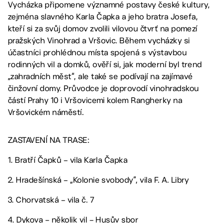
Vycházka připomene významné postavy české kultury,
zejména slavného Karla Čapka a jeho bratra Josefa,
kteří si za svůj domov zvolili vilovou čtvrť na pomezí
pražských Vinohrad a Vršovic. Během vycházky si
účastníci prohlédnou místa spojená s výstavbou
rodinných vil a domků, ověří si, jak moderní byl trend
„zahradních měst“, ale také se podívají na zajímavé
činžovní domy. Průvodce je doprovodí vinohradskou
částí Prahy 10 i Vršovicemi kolem Rangherky na
Vršovickém náměstí.
ZASTAVENÍ NA TRASE:
1. Bratří Čapků – vila Karla Čapka
2. Hradešínská – „Kolonie svobody“, vila F. A. Libry
3. Chorvatská – vila č. 7
4. Dykova – několik vil – Husův sbor