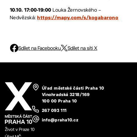
Louka Žernovského –
10.10. 17:00-19:00
Nedvězská:
https://mapy.com/s/kogabarono
Sdílet na Facebooku
Sdílet na síti X
Úřad městské části Praha 10
Vinohradská 3218/169
100 00 Praha 10
267 093 111
info@praha10.cz
Život v Praze 10
Úřad MČ