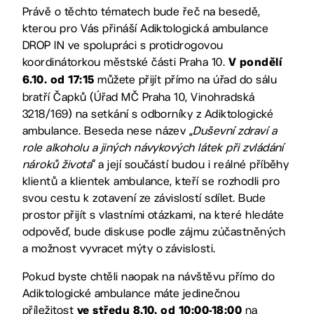
Právě o těchto tématech bude řeč na besedě,
kterou pro Vás přináší Adiktologická ambulance
DROP IN ve spolupráci s protidrogovou
koordinátorkou městské části Praha 10.
V pondělí
můžete přijít přímo na úřad do sálu
6.10. od 17:15
bratří Čapků (Úřad MČ Praha 10, Vinohradská
3218/169) na setkání s odborníky z Adiktologické
ambulance. Beseda nese název „
Duševní zdraví a
role alkoholu a jiných návykových látek
při zvládání
nároků života
“ a její součástí budou i reálné příběhy
klientů a klientek ambulance, kteří se rozhodli pro
svou cestu k zotavení ze závislostí sdílet. Bude
prostor přijít s vlastními otázkami, na které hledáte
odpověď, bude diskuse podle zájmu zúčastněných
a možnost vyvracet mýty o závislosti.
Pokud byste chtěli naopak na návštěvu přímo do
Adiktologické ambulance máte jedinečnou
příležitost
na
ve středu 8.10. od 10:00-18:00