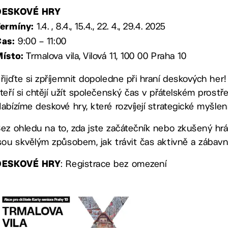
DESKOVÉ HRY
1.4. , 8.4., 15.4., 22. 4., 29.4. 2025
ermíny:
9:00 – 11:00
Čas:
Trmalova vila, Vilová 11, 100 00 Praha 10
ísto:
řijďte si zpříjemnit dopoledne při hraní deskových her
teří si chtějí užít společenský čas v přátelském prostř
abízíme deskové hry, které rozvíjejí strategické myšlen
ez ohledu na to, zda jste začátečník nebo zkušený hrá
sou skvělým způsobem, jak trávit čas aktivně a zábavn
: Registrace bez omezení
DESKOVÉ HRY