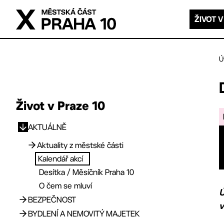
Přejít na hlavní obsah
ŽIVOT V
Ú
Život v Praze 10
AKTUÁLNĚ
Přejít na hlavní obsah
Aktuality z městské části
Kalendář akcí
Archiv novinek
Desítka / Měsíčník Praha 10
O čem se mluví
Ú
BEZPEČNOST
v
BYDLENÍ A NEMOVITÝ MAJETEK
Aktuality