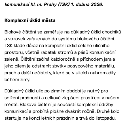
komunikací hl. m. Prahy (TSK) 1. dubna 2026.
Komplexní úklid města
Blokové čištění se zaměřuje na důkladný úklid chodníků
a vozovek zařazených do systému blokového čištění.
TSK klade důraz na kompletní úklid celého uličního
prostoru, včetně rabátek stromů a pásů komunikační
zeleně. Čištění začíná každoročně s příchodem jara a
jeho cílem je odstranit zbytky posypového materiálu,
prach a další nečistoty, které se v ulicích nahromadily
během zimy.
Důkladný úklid ulic po zimním období je nutný pro
snížení prašnosti a celkové zlepšení prostředí v našem
městě. Blokové čištění je součástí komplexní údržby
komunikací a probíhá plošně dvakrát ročně. Druhé kolo
startuje na konci letních prázdnin a trvá do listopadu.