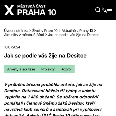
Přejít na hlavní obsah
Úvodní stránka
Život v Praze 10
Aktuálně z Prahy 10
Aktuality z městské části
Jak se podle vás žije na Desítce
18.07.2024
Jak se podle vás žije na Desítce
Ankety a soutěže
Projekty
Rozvoj
V průběhu března proběhla anketa, jak se žije na
Desítce. Dotazování běželo tři týdny a anketu
vyplnilo na 1 430 občanů. Se sběrem odpovědí
pomáhali i členové Sněmu žáků Desítky, kteří
navštívili klub seniorů a asistovali při vyplňování
dotazníků. Anketu ÚMČ Praha 10 připravoval ve