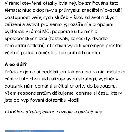
V rámci otevřené otázky byla nejvíce zmiňována tato
témata: hluk z dopravy a průmyslu; znečištění ovzduší;
dostupnost veřejných služeb – škol, zdravotnických
zařízení a aktivit pro seniory; rozšíření a propojení
cyklotras v rámci MČ; podpora kulturních a
společenských akcí (festivaly, koncerty, divadlo,
komunitní setkání); efektivní využití veřejných prostor,
včetně parků, náměstí a komunitních center.
A co dál?
Průzkum jsme si nedělali jen tak pro nic za nic, městská
část v tuto chvíli aktualizuje svou strategii, vyplněný
dotazník nám pomáhá určit si priority do budoucna.
Všem respondentům děkujeme, ceníme si času, který
jste do vyplňování dotazníku vložili!
Oddělení strategického rozvoje a participace