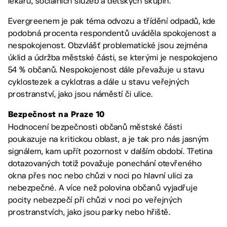
lékařů, sociálních služeb a dětských skupin.
Evergreenem je pak téma odvozu a třídění odpadů, kde
podobná procenta respondentů uváděla spokojenost a
nespokojenost. Obzvlášť problematické jsou zejména
úklid a údržba městské části, se kterými je nespokojeno
54 % občanů. Nespokojenost dále převažuje u stavu
cyklostezek a cyklotras a dále u stavu veřejných
prostranství, jako jsou náměstí či ulice.
Bezpečnost na Praze 10
Hodnocení bezpečnosti občanů městské části
poukazuje na kritickou oblast, a je tak pro nás jasným
signálem, kam upřít pozornost v dalším období. Třetina
dotazovaných totiž považuje ponechání otevřeného
okna přes noc nebo chůzi v noci po hlavní ulici za
nebezpečné. A více než polovina občanů vyjadřuje
pocity nebezpečí při chůzi v noci po veřejných
prostranstvích, jako jsou parky nebo hřiště.