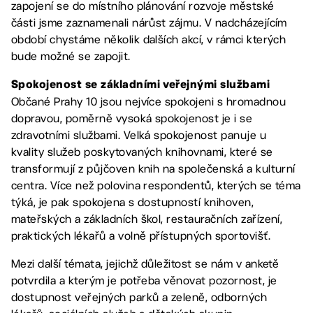
zapojení se do místního plánování rozvoje městské
části jsme zaznamenali nárůst zájmu. V nadcházejícím
období chystáme několik dalších akcí, v rámci kterých
bude možné se zapojit.
Spokojenost se základními veřejnými službami
Občané Prahy 10 jsou nejvíce spokojeni s hromadnou
dopravou, poměrně vysoká spokojenost je i se
zdravotními službami. Velká spokojenost panuje u
kvality služeb poskytovaných knihovnami, které se
transformují z půjčoven knih na společenská a kulturní
centra. Více než polovina respondentů, kterých se téma
týká, je pak spokojena s dostupností knihoven,
mateřských a základních škol, restauračních zařízení,
praktických lékařů a volně přístupných sportovišť.
Mezi další témata, jejichž důležitost se nám v anketě
potvrdila a kterým je potřeba věnovat pozornost, je
dostupnost veřejných parků a zeleně, odborných