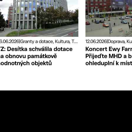
6.06.2026
|
Granty a dotace, Kultura, Tiskové zprávy
12.06.2026
|
Doprava, Ku
Z: Desítka schválila dotace
Koncert Ewy Far
na obnovu památkově
Přijeďte MHD a 
hodnotných objektů
ohleduplní k mís