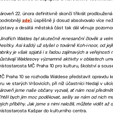
ároveň 22. února definitivně skončí třikrát prodlouže
podrobněji
), úspěšně ji dosud absolvovalo více než
zde
ýstavy a desátá městská část tak dál věnuje pozornos
Jindřich Waldes byl skutečně renesanční člověk a velmi 
esítky. Asi každý už slyšel o továrně Koh-i-noor, od její
abriky je však spjatá i s řadou zajímavých a veřejnos
ůstávají Waldesovy významné aktivity v oblastech umě
ístostarosta MČ Praha 10 pro kulturu, školství a souse
Č Praha 10 se rozhodla Waldese představit opravdu ko
ru ve starých Vršovicích, při níž účastníci hledají v u
ároveň jsme naše občany vyzvali, ať nám nosí předmě
htěl bych jim moc poděkovat, sešly se nám od nich moc
ejich příběhy. Jak jsme s nimi naložili, můžete vidět až 
ístostarosta Kašpar do kulturního centra.