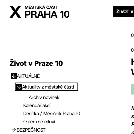
Přejít na hlavní obsah
ŽIVOT V
Ú
0
Život v Praze 10
AKTUÁLNĚ
Přejít na hlavní obsah
Aktuality z městské části
Archiv novinek
Kalendář akcí
M
Desítka / Měsíčník Praha 10
s
O čem se mluví
P
BEZPEČNOST
o