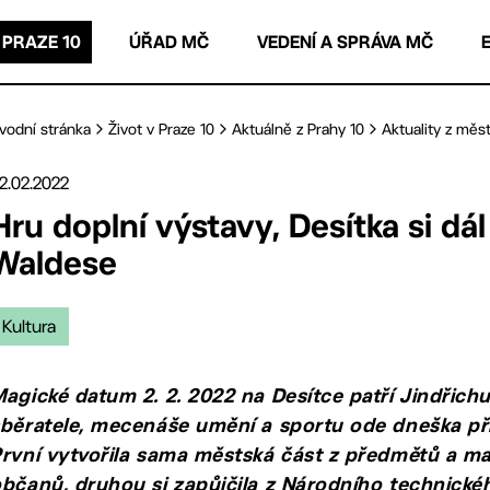
 PRAZE 10
ÚŘAD MČ
VEDENÍ A SPRÁVA MČ
vodní stránka
Život v Praze 10
Aktuálně z Prahy 10
Aktuality z měst
2.02.2022
Hru doplní výstavy, Desítka si d
Waldese
Kultura
agické datum 2. 2. 2022 na Desítce patří Jindřich
běratele, mecenáše umění a sportu ode dneška př
rvní vytvořila sama městská část z předmětů a mat
bčanů, druhou si zapůjčila z Národního technick