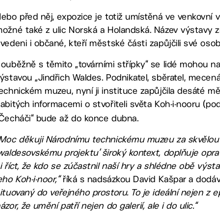
ebo před něj, expozice je totiž umístěná ve venkovní výl
ožné také z ulic Norská a Holandská. Název výstavy z
vedeni i občané, kteří městské části zapůjčili své oso
ouběžně s těmito „továrními střípky“ se lidé mohou 
ýstavou „Jindřich Waldes. Podnikatel, sběratel, mecená
echnickém muzeu, nyní ji instituce zapůjčila desáté m
abitých informacemi o stvořiteli světa Koh-i-nooru (p
Čecháči“ bude až do konce dubna.
Moc děkuji Národnímu technickému muzeu za skvělou 
waldesovskému projektu’ široký kontext, doplňuje opr
i říct, že kdo se zúčastnil naší hry a shlédne obě výs
eho Koh-i-noor,“
říká s nadsázkou David Kašpar a dodá
ituovaný do veřejného prostoru. To je ideální nejen z
ázor, že umění patří nejen do galerií, ale i do ulic.“