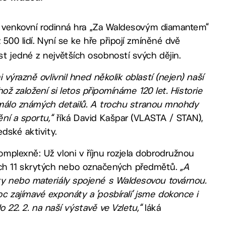
ná venkovní rodinná hra „Za Waldesovým diamantem“
 500 lidí. Nyní se ke hře připojí zmíněné dvě
t jedné z největších osobností svých dějin.
výrazně ovlivnil hned několik oblastí (nejen) naší
hož založení si letos připomínáme 120 let. Historie
ti málo známých detailů. A trochu stranou mnohdy
ní a sportu,“
říká David Kašpar (VLASTA / STAN),
dské aktivity.
mplexně: Už vloni v říjnu rozjela dobrodružnou
licích 11 skrytých nebo označených předmětů.
„A
ty nebo materiály spojené s Waldesovou továrnou.
 zajímavé exponáty a ’posbírali’ jsme dokonce i
do 22. 2. na naší výstavě ve Vzletu,“
láká