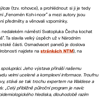
oze (tzv. rohovce), a prohlédnout si ji je tedy
ní „Fenomén Koh-i-noor“ a mezi autory jsou
bní předměty a věnovali vzpomínky.
na nedalekém náměstí Svatopluka Čecha kochat
š“. Ta slavila velký úspěch už v Národním
ěstské části. Osmadvacet panelů je doslova
odrobnosti najdete na
), na
stránkách NTM
spolupráci. Jeho výstava přináší našemu
avdu velmi ucelené a komplexní informace. Troufnu
tavy, stává se tak trochu expertem na Waldese a
vá:
„Celý přibližně půlroční program je navíc
 epidemiologického hlediska, dlouhodobě razím