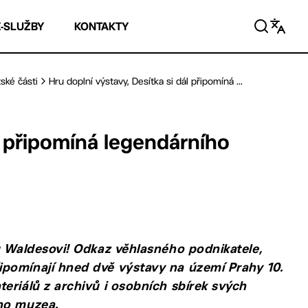
E-SLUŽBY
KONTAKTY
ské části
Hru doplní výstavy, Desítka si dál připomíná ...
ál připomíná legendárního
u Waldesovi! Odkaz věhlasného podnikatele,
ipomínají hned dvě výstavy na území Prahy 10.
eriálů z archivů i osobních sbírek svých
ého muzea.