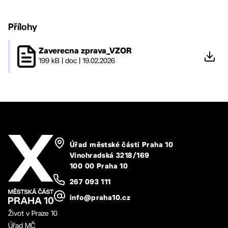
Přílohy
Zaverecna zprava_VZOR
199 kB
|
doc
|
19.02.2026
Úřad městské části Praha 10
Vinohradská 3218/169
100 00 Praha 10
267 093 111
info@praha10.cz
Život v Praze 10
Úřad MČ