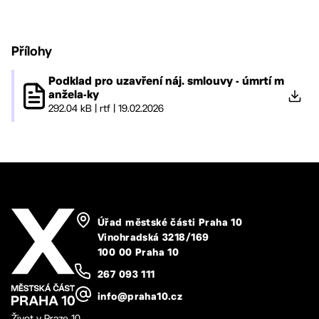
Přílohy
Podklad pro uzavření náj. smlouvy - úmrtí m
anžela-ky
292.04 kB
|
rtf
|
19.02.2026
Úřad městské části Praha 10
Vinohradská 3218/169
100 00 Praha 10
267 093 111
info@praha10.cz
Život v Praze 10