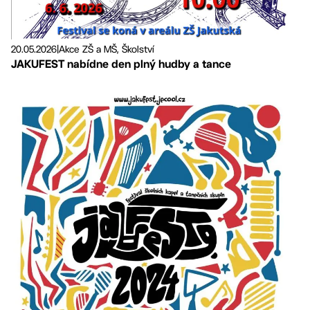
20.05.2026
|
Akce ZŠ a MŠ, Školství
JAKUFEST nabídne den plný hudby a tance