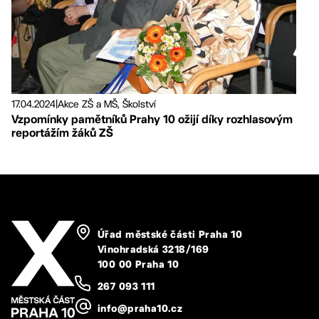
17.04.2024
|
Akce ZŠ a MŠ, Školství
Vzpomínky pamětníků Prahy 10 ožijí díky rozhlasovým
reportážím žáků ZŠ
Úřad městské části Praha 10
Vinohradská 3218/169
100 00 Praha 10
267 093 111
info@praha10.cz