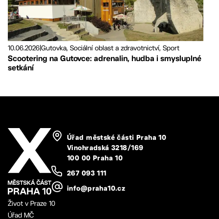
10.06.2026
|
Gutovka, Sociální oblast a zdravotnictví, Sport
Scootering na Gutovce: adrenalin, hudba i smysluplné
setkání
Úřad městské části Praha 10
Vinohradská 3218/169
100 00 Praha 10
267 093 111
info@praha10.cz
Život v Praze 10
Úřad MČ