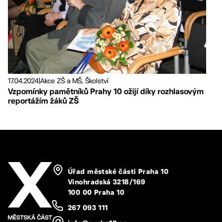
17.04.2024
|
Akce ZŠ a MŠ, Školství
Vzpomínky pamětníků Prahy 10 ožijí díky rozhlasovým
reportážím žáků ZŠ
Úřad městské části Praha 10
Vinohradská 3218/169
100 00 Praha 10
267 093 111