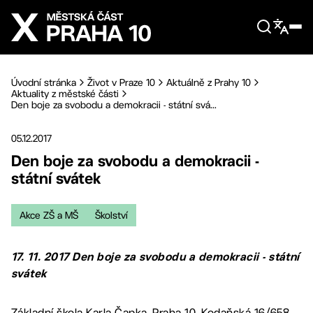
Přejít na hlavní obsah
Úvodní stránka
Život v Praze 10
Aktuálně z Prahy 10
Aktuality z městské části
Den boje za svobodu a demokracii - státní svá...
05.12.2017
Den boje za svobodu a demokracii -
státní svátek
Akce ZŠ a MŠ
Školství
17. 11. 2017 Den boje za svobodu a demokracii - státní
svátek
Základní škola Karla Čapka, Praha 10, Kodaňská 16/658