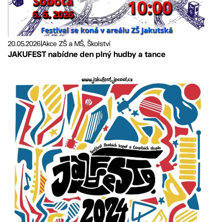
20.05.2026
|
Akce ZŠ a MŠ, Školství
JAKUFEST nabídne den plný hudby a tance