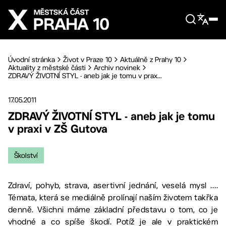
Přejít na hlavní obsah
Úvodní stránka
Život v Praze 10
Aktuálně z Prahy 10
Aktuality z městské části
Archiv novinek
ZDRAVÝ ŽIVOTNÍ STYL - aneb jak je tomu v prax...
17.05.2011
ZDRAVÝ ŽIVOTNÍ STYL - aneb jak je tomu
v praxi v ZŠ Gutova
Školství
Zdraví, pohyb, strava, asertivní jednání, veselá mysl ….
Témata, která se mediálně prolínají naším životem takřka
denně. Všichni máme základní představu o tom, co je
vhodné a co spíše škodí. Potíž je ale v praktickém