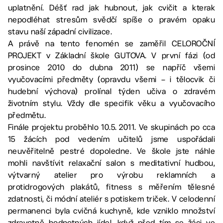
uplatnění. Déšť rad jak hubnout, jak cvičit a kterak
nepodléhat stresům svědčí spíše o pravém opaku
stavu naší západní civilizace.
A právě na tento fenomén se zaměřil CELOROČNÍ
PROJEKT v Základní škole GUTOVA. V první fázi (od
prosince 2010 do dubna 2011) se napříč všemi
vyučovacími předměty (opravdu všemi – i tělocvik či
hudební výchova) prolínal týden učiva o zdravém
životním stylu. Vždy dle specifik věku a vyučovacího
předmětu.
Finále projektu proběhlo 10.5. 2011. Ve skupinách po cca
15 žácích pod vedením učitelů jsme uspořádali
neuvěřitelně pestré dopoledne. Ve škole jste náhle
mohli navštívit relaxační salon s meditativní hudbou,
výtvarný atelier pro výrobu reklamních a
protidrogových plakátů, fitness s měřením tělesné
zdatnosti, či módní ateliér s potiskem triček. V celodenní
permanenci byla cvičná kuchyně, kde vzniklo množství
zdravotně hodnotných jídel, když před tím se žáci ve