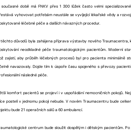
 současné době má FNKV přes 1 300 lůžek často velmi specializované
řestává vyhovovat potřebám neustále se vyvíjející lékařské vědy a rozvo
oskytované léčebné péče a dalších návazných procedur.
 těchto důvodů byla zahájena příprava výstavby nového Traumacentra, kte
oskytování neodkladné péče traumatologickým pacientům. Moderní stavb
ož zajistí, aby průběh léčebných procesů byl pro pacienta minimálně st
čelně navazovaly. Dojde tím k úspoře času spojeného s převozy pacientů
rofesionální následné péče.
ětší komfort pacientů se projeví i v uspořádání nemocničních pokojů. Nej
íce postelí v jednomu pokoji nebude. V novém Traumacentru bude celkem
bjektu bude 21 operačních sálů a 60 ambulancí.
raumatologické centrum bude sloužit dospělým i dětským pacientům. Po ce