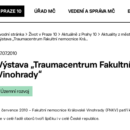
 PRAZE 10
ÚŘAD MČ
VEDENÍ A SPRÁVA MČ
vodní stránka
Život v Praze 10
Aktuálně z Prahy 10
Aktuality z měst
ýstava „Traumacentrum Fakultní nemocnice Krá...
7.07.2010
Výstava „Traumacentrum Fakultn
Vinohrady“
Územní rozvoj
. července 2010 – Fakultní nemocnice Královské Vinohrady (FNKV) patří
le v celé řadě oborů tvoří špičku i v celé České republice.