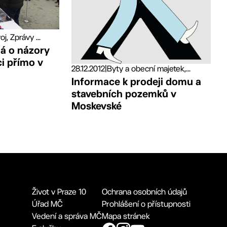
j, Zprávy ...
má o názory
i přímo v
28.12.2012
|
Byty a obecní majetek,...
Informace k prodeji domu a
stavebních pozemků v
Moskevské
Život v Praze 10
Ochrana osobních údajů
Úřad MČ
Prohlášení o přístupnosti
Vedení a správa MČ
Mapa stránek