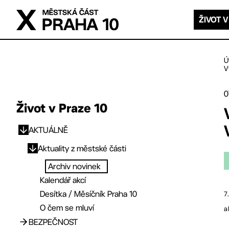
Přejít na hlavní obsah
ŽIVOT V
Ú
V
0
Život v Praze 10
AKTUÁLNĚ
Přejít na hlavní obsah
Aktuality z městské části
Archiv novinek
Kalendář akcí
Desítka / Měsíčník Praha 10
7
O čem se mluví
a
BEZPEČNOST