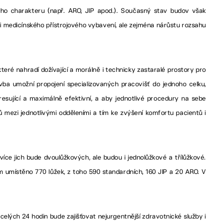
ho charakteru (např. ARO, JIP apod.). Současný stav budov však
ji medicínského přístrojového vybavení, ale zejména nárůstu rozsahu
ré nahradí dožívající a morálně i technicky zastaralé prostory pro
a umožní propojení specializovaných pracovišť do jednoho celku,
resující a maximálně efektivní, a aby jednotlivé procedury na sebe
 mezi jednotlivými odděleními a tím ke zvýšení komfortu pacientů i
více jich bude dvoulůžkových, ale budou i jednolůžkové a třílůžkové.
 umístěno 770 lůžek, z toho 590 standardních, 160 JIP a 20 ARO. V
lých 24 hodin bude zajišťovat nejurgentnější zdravotnické služby i