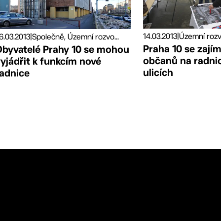
14.03.2013
|
Územní rozvo
6.03.2013
|
Společně, Územní rozvo...
Praha 10 se zají
Obyvatelé Prahy 10 se mohou
občanů na radnic
yjádřit k funkcím nové
ulicích
radnice