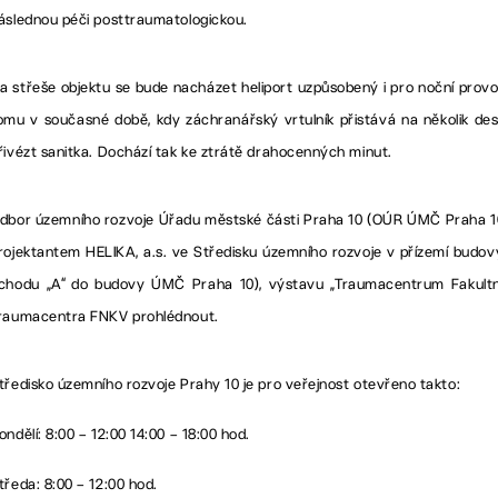
áslednou péči posttraumatologickou.
a střeše objektu se bude nacházet heliport uzpůsobený i pro noční provo
omu v současné době, kdy záchranářský vrtulník přistává na několik de
řivézt sanitka. Dochází tak ke ztrátě drahocenných minut.
dbor územního rozvoje Úřadu městské části Praha 10 (OÚR ÚMČ Praha 10) 
rojektantem HELIKA, a.s. ve Středisku územního rozvoje v přízemí budovy
chodu „A“ do budovy ÚMČ Praha 10), výstavu „Traumacentrum Fakultn
raumacentra FNKV prohlédnout.
tředisko územního rozvoje Prahy 10 je pro veřejnost otevřeno takto:
ondělí: 8:00 – 12:00 14:00 – 18:00 hod.
tředa: 8:00 – 12:00 hod.