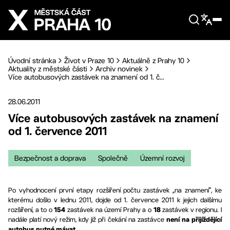
Přejít na hlavní obsah
Úvodní stránka
Život v Praze 10
Aktuálně z Prahy 10
Aktuality z městské části
Archiv novinek
Více autobusových zastávek na znamení od 1. č...
28.06.2011
Více autobusových zastávek na znamení
od 1. července 2011
Bezpečnost a doprava
Společně
Územní rozvoj
Po vyhodnocení první etapy rozšíření počtu zastávek „na znamení“, ke
kterému došlo v lednu 2011, dojde od 1. července 2011 k jejich dalšímu
rozšíření, a to o
zastávek na území Prahy a o
zastávek v regionu. I
154
18
nadále platí nový režim, kdy již při čekání na zastávce
není na přijíždějící
.
autobus nutné mávat